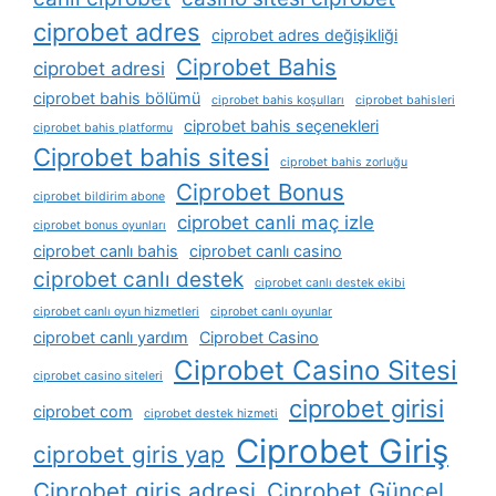
ciprobet adres
ciprobet adres değişikliği
Ciprobet Bahis
ciprobet adresi
ciprobet bahis bölümü
ciprobet bahis koşulları
ciprobet bahisleri
ciprobet bahis seçenekleri
ciprobet bahis platformu
Ciprobet bahis sitesi
ciprobet bahis zorluğu
Ciprobet Bonus
ciprobet bildirim abone
ciprobet canli maç izle
ciprobet bonus oyunları
ciprobet canlı bahis
ciprobet canlı casino
ciprobet canlı destek
ciprobet canlı destek ekibi
ciprobet canlı oyun hizmetleri
ciprobet canlı oyunlar
ciprobet canlı yardım
Ciprobet Casino
Ciprobet Casino Sitesi
ciprobet casino siteleri
ciprobet girisi
ciprobet com
ciprobet destek hizmeti
Ciprobet Giriş
ciprobet giris yap
Ciprobet giriş adresi
Ciprobet Güncel