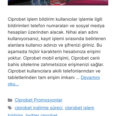
Ciprobet işlem bildirim kullanıcılar işlemle ilgili
bildirimleri telefon numaraları ve sosyal medya
hesapları üzerinden alacak. Nihai alan adını
kullanıyorsanız, kayıt işlemi sırasında belirlenen
alanlara kullanıcı adınızı ve şifrenizi giriniz. Bu
aşamada hiçbir karakterin hesabınıza erişimi
yoktur. Ciprobet mobil erişimi, Ciprobet canlı
bahis sitelerine zahmetsizce erişmenizi sağlar.
Ciprobet kullanıcılara akıllı telefonlarından ve
tabletlerinden tam erişim imkanı …
Devamını
oku…
Kategoriler
Ciprobet Promosyonlar
Etiketler
ciprobet i̇ndirme süreci
,
ciprobet i̇şlem
bildirim
,
twitter ciprobet