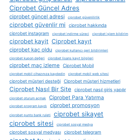
Ciprobet Güncel Adres
ciprobet güncel adresi
ciprobet güvenilirlik
ciprobet güvenlir mi
ciprobet hakkında
ciprobet instagram
ciprobet i̇ndirme süreci
ciprobet i̇şlem bildirim
ciprobet kayit
Ciprobet kayıt
ciprobet kaç oldu
ciprobet kullanıcı geri bildirimleri
ciprobet kupon değeri
ciprobet lisans kayıt bilgileri
ciprobet maç izleme
Ciprobet Mobil
ciprobet mobil cihazınıza kaydedin
ciprobet mobil web sitesi
ciprobet müşteri desteği
Ciprobet müşteri hizmetleri
Ciprobet Nasıl Bir Site
ciprobet nasıl giriş yapılır
Ciprobet Para Yatırma
ciprobet oturum açmak
ciprobet promosyon
ciprobet program kaydı
ciprobet sikayet
ciprobet punto bank ruleti
ciprobet sitesi
ciprobet sosyal medya
ciprobet sosyal medyası
ciprobet telegram