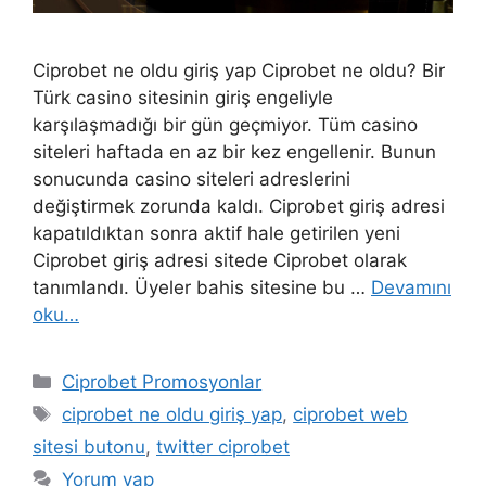
Ciprobet ne oldu giriş yap Ciprobet ne oldu? Bir
Türk casino sitesinin giriş engeliyle
karşılaşmadığı bir gün geçmiyor. Tüm casino
siteleri haftada en az bir kez engellenir. Bunun
sonucunda casino siteleri adreslerini
değiştirmek zorunda kaldı. Ciprobet giriş adresi
kapatıldıktan sonra aktif hale getirilen yeni
Ciprobet giriş adresi sitede Ciprobet olarak
tanımlandı. Üyeler bahis sitesine bu …
Devamını
oku…
Kategoriler
Ciprobet Promosyonlar
Etiketler
ciprobet ne oldu giriş yap
,
ciprobet web
sitesi butonu
,
twitter ciprobet
Yorum yap