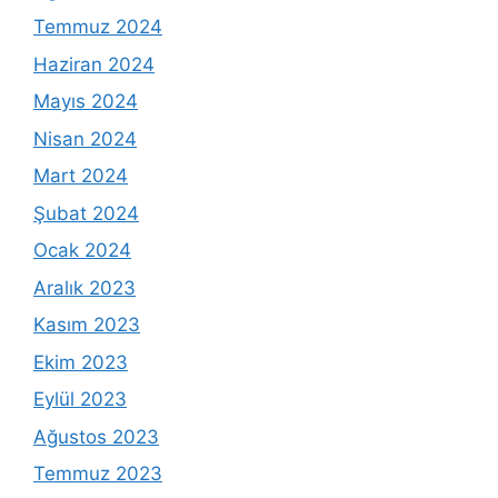
Temmuz 2024
Haziran 2024
Mayıs 2024
Nisan 2024
Mart 2024
Şubat 2024
Ocak 2024
Aralık 2023
Kasım 2023
Ekim 2023
Eylül 2023
Ağustos 2023
Temmuz 2023