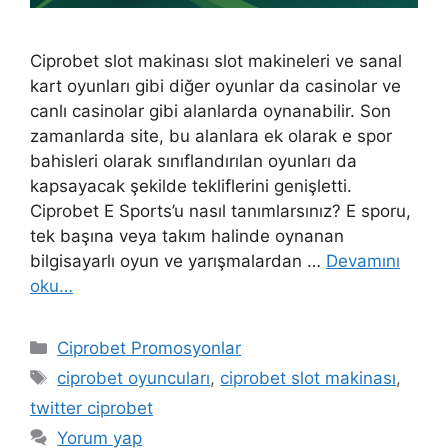
Ciprobet slot makinası slot makineleri ve sanal
kart oyunları gibi diğer oyunlar da casinolar ve
canlı casinolar gibi alanlarda oynanabilir. Son
zamanlarda site, bu alanlara ek olarak e spor
bahisleri olarak sınıflandırılan oyunları da
kapsayacak şekilde tekliflerini genişletti.
Ciprobet E Sports’u nasıl tanımlarsınız? E sporu,
tek başına veya takım halinde oynanan
bilgisayarlı oyun ve yarışmalardan …
Devamını
oku…
Kategoriler
Ciprobet Promosyonlar
Etiketler
ciprobet oyuncuları
,
ciprobet slot makinası
,
twitter ciprobet
Yorum yap