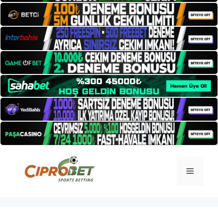
İçeriğe
atla
Menü