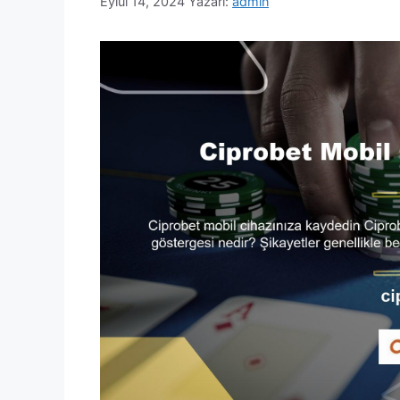
Eylül 14, 2024
Yazarı:
admin