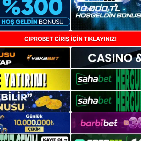
CIPROBET GİRİŞ İÇİN TIKLAYINIZ!