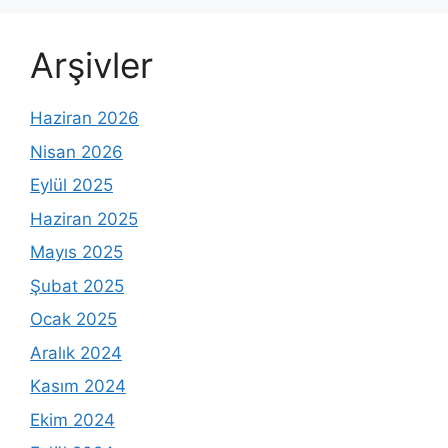
Arşivler
Haziran 2026
Nisan 2026
Eylül 2025
Haziran 2025
Mayıs 2025
Şubat 2025
Ocak 2025
Aralık 2024
Kasım 2024
Ekim 2024