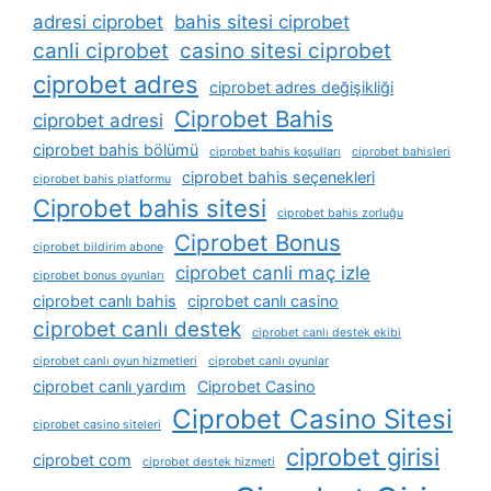
adresi ciprobet
bahis sitesi ciprobet
canli ciprobet
casino sitesi ciprobet
ciprobet adres
ciprobet adres değişikliği
Ciprobet Bahis
ciprobet adresi
ciprobet bahis bölümü
ciprobet bahis koşulları
ciprobet bahisleri
ciprobet bahis seçenekleri
ciprobet bahis platformu
Ciprobet bahis sitesi
ciprobet bahis zorluğu
Ciprobet Bonus
ciprobet bildirim abone
ciprobet canli maç izle
ciprobet bonus oyunları
ciprobet canlı bahis
ciprobet canlı casino
ciprobet canlı destek
ciprobet canlı destek ekibi
ciprobet canlı oyun hizmetleri
ciprobet canlı oyunlar
ciprobet canlı yardım
Ciprobet Casino
Ciprobet Casino Sitesi
ciprobet casino siteleri
ciprobet girisi
ciprobet com
ciprobet destek hizmeti