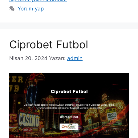
Yorum yap
Ciprobet Futbol
Nisan 20, 2024
Yazarı:
admin