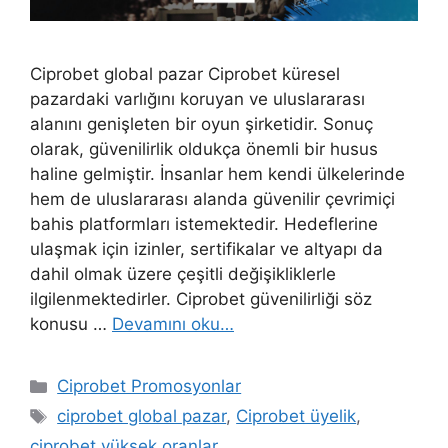
Ciprobet global pazar Ciprobet küresel
pazardaki varlığını koruyan ve uluslararası
alanını genişleten bir oyun şirketidir. Sonuç
olarak, güvenilirlik oldukça önemli bir husus
haline gelmiştir. İnsanlar hem kendi ülkelerinde
hem de uluslararası alanda güvenilir çevrimiçi
bahis platformları istemektedir. Hedeflerine
ulaşmak için izinler, sertifikalar ve altyapı da
dahil olmak üzere çeşitli değişikliklerle
ilgilenmektedirler. Ciprobet güvenilirliği söz
konusu …
Devamını oku…
Kategoriler
Ciprobet Promosyonlar
Etiketler
ciprobet global pazar
,
Ciprobet üyelik
,
ciprobet yüksek oranlar