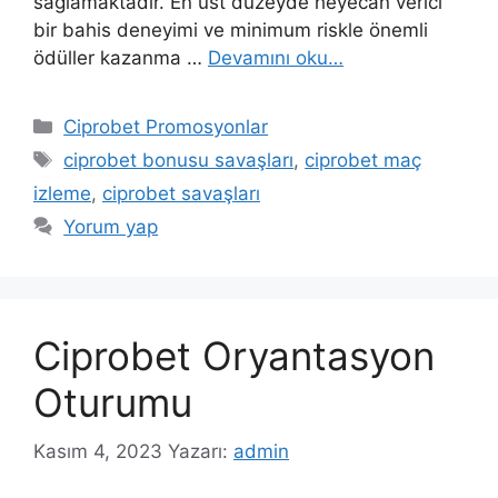
sağlamaktadır. En üst düzeyde heyecan verici
bir bahis deneyimi ve minimum riskle önemli
ödüller kazanma …
Devamını oku…
Kategoriler
Ciprobet Promosyonlar
Etiketler
ciprobet bonusu savaşları
,
ciprobet maç
izleme
,
ciprobet savaşları
Yorum yap
Ciprobet Oryantasyon
Oturumu
Kasım 4, 2023
Yazarı:
admin