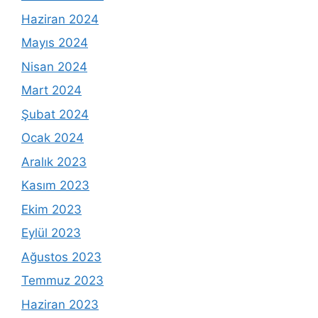
Haziran 2024
Mayıs 2024
Nisan 2024
Mart 2024
Şubat 2024
Ocak 2024
Aralık 2023
Kasım 2023
Ekim 2023
Eylül 2023
Ağustos 2023
Temmuz 2023
Haziran 2023