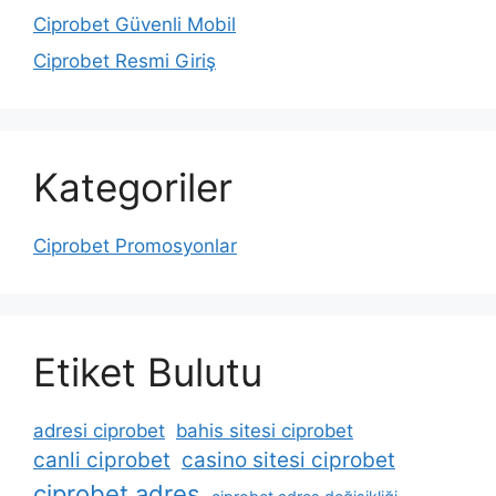
Ciprobet Güvenli Mobil
Ciprobet Resmi Giriş
Kategoriler
Ciprobet Promosyonlar
Etiket Bulutu
adresi ciprobet
bahis sitesi ciprobet
canli ciprobet
casino sitesi ciprobet
ciprobet adres