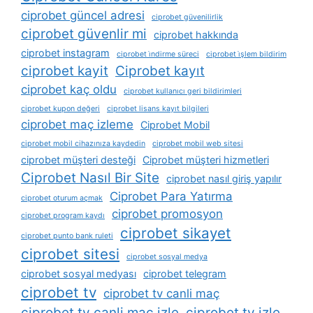
ciprobet güncel adresi
ciprobet güvenilirlik
ciprobet güvenlir mi
ciprobet hakkında
ciprobet instagram
ciprobet i̇ndirme süreci
ciprobet i̇şlem bildirim
ciprobet kayit
Ciprobet kayıt
ciprobet kaç oldu
ciprobet kullanıcı geri bildirimleri
ciprobet kupon değeri
ciprobet lisans kayıt bilgileri
ciprobet maç izleme
Ciprobet Mobil
ciprobet mobil cihazınıza kaydedin
ciprobet mobil web sitesi
ciprobet müşteri desteği
Ciprobet müşteri hizmetleri
Ciprobet Nasıl Bir Site
ciprobet nasıl giriş yapılır
Ciprobet Para Yatırma
ciprobet oturum açmak
ciprobet promosyon
ciprobet program kaydı
ciprobet sikayet
ciprobet punto bank ruleti
ciprobet sitesi
ciprobet sosyal medya
ciprobet sosyal medyası
ciprobet telegram
ciprobet tv
ciprobet tv canli maç
ciprobet tv canli maç izle
ciprobet tv izle