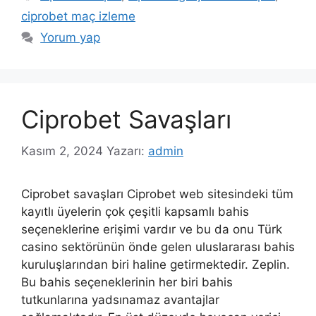
ciprobet maç izleme
Yorum yap
Ciprobet Savaşları
Kasım 2, 2024
Yazarı:
admin
Ciprobet savaşları Ciprobet web sitesindeki tüm
kayıtlı üyelerin çok çeşitli kapsamlı bahis
seçeneklerine erişimi vardır ve bu da onu Türk
casino sektörünün önde gelen uluslararası bahis
kuruluşlarından biri haline getirmektedir. Zeplin.
Bu bahis seçeneklerinin her biri bahis
tutkunlarına yadsınamaz avantajlar