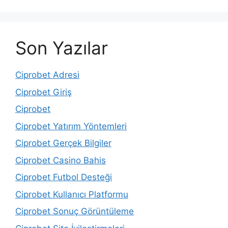
Son Yazılar
Ciprobet Adresi
Ciprobet Giriş
Ciprobet
Ciprobet Yatırım Yöntemleri
Ciprobet Gerçek Bilgiler
Ciprobet Casino Bahis
Ciprobet Futbol Desteği
Ciprobet Kullanıcı Platformu
Ciprobet Sonuç Görüntüleme