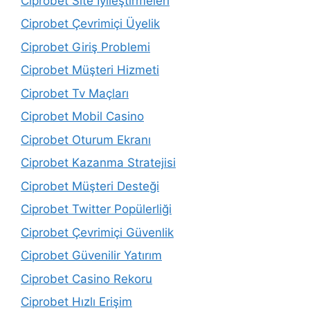
Ciprobet Site İyileştirmeleri
Ciprobet Çevrimiçi Üyelik
Ciprobet Giriş Problemi
Ciprobet Müşteri Hizmeti
Ciprobet Tv Maçları
Ciprobet Mobil Casino
Ciprobet Oturum Ekranı
Ciprobet Kazanma Stratejisi
Ciprobet Müşteri Desteği
Ciprobet Twitter Popülerliği
Ciprobet Çevrimiçi Güvenlik
Ciprobet Güvenilir Yatırım
Ciprobet Casino Rekoru
Ciprobet Hızlı Erişim