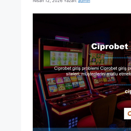
Nisan 12, 2026
Yazarı:
admin