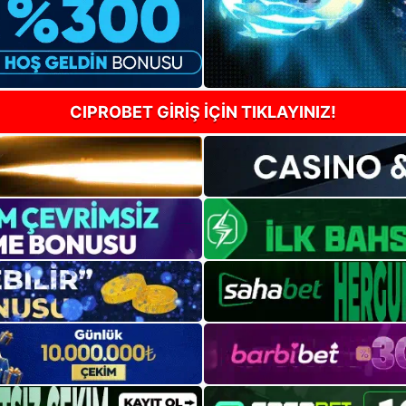
CIPROBET GİRİŞ İÇİN TIKLAYINIZ!