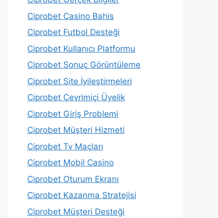
Ciprobet Casino Bahis
Ciprobet Futbol Desteği
Ciprobet Kullanıcı Platformu
Ciprobet Sonuç Görüntüleme
Ciprobet Site İyileştirmeleri
Ciprobet Çevrimiçi Üyelik
Ciprobet Giriş Problemi
Ciprobet Müşteri Hizmeti
Ciprobet Tv Maçları
Ciprobet Mobil Casino
Ciprobet Oturum Ekranı
Ciprobet Kazanma Stratejisi
Ciprobet Müşteri Desteği