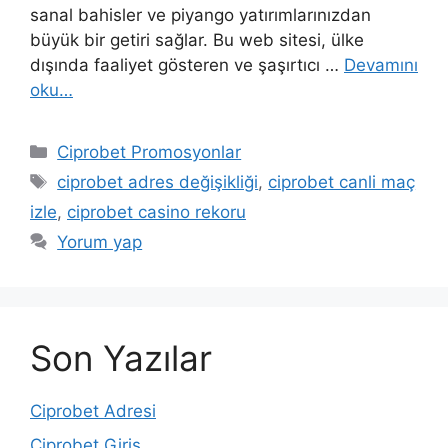
sanal bahisler ve piyango yatırımlarınızdan
büyük bir getiri sağlar. Bu web sitesi, ülke
dışında faaliyet gösteren ve şaşırtıcı …
Devamını
oku…
Kategoriler
Ciprobet Promosyonlar
Etiketler
ciprobet adres değişikliği
,
ciprobet canli maç
izle
,
ciprobet casino rekoru
Yorum yap
Son Yazılar
Ciprobet Adresi
Ciprobet Giriş