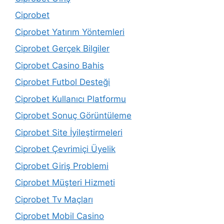
Ciprobet
Ciprobet Yatırım Yöntemleri
Ciprobet Gerçek Bilgiler
Ciprobet Casino Bahis
Ciprobet Futbol Desteği
Ciprobet Kullanıcı Platformu
Ciprobet Sonuç Görüntüleme
Ciprobet Site İyileştirmeleri
Ciprobet Çevrimiçi Üyelik
Ciprobet Giriş Problemi
Ciprobet Müşteri Hizmeti
Ciprobet Tv Maçları
Ciprobet Mobil Casino