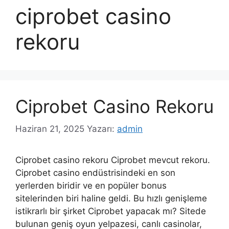
ciprobet casino
rekoru
Ciprobet Casino Rekoru
Haziran 21, 2025
Yazarı:
admin
Ciprobet casino rekoru Ciprobet mevcut rekoru.
Ciprobet casino endüstrisindeki en son
yerlerden biridir ve en popüler bonus
sitelerinden biri haline geldi. Bu hızlı genişleme
istikrarlı bir şirket Ciprobet yapacak mı? Sitede
bulunan geniş oyun yelpazesi, canlı casinolar,