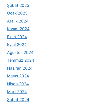
Şubat 2025
Ocak 2025
Aralık 2024
Kasım 2024
Ekim 2024
Eylül 2024
Ağustos 2024
Temmuz 2024
Haziran 2024
Mayıs 2024
Nisan 2024
Mart 2024
Şubat 2024