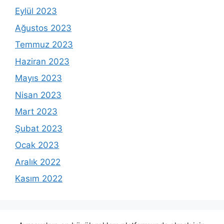
Eylül 2023
Ağustos 2023
Temmuz 2023
Haziran 2023
Mayıs 2023
Nisan 2023
Mart 2023
Şubat 2023
Ocak 2023
Aralık 2022
Kasım 2022