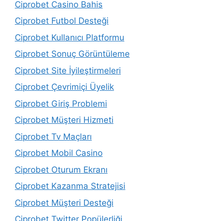
Ciprobet Casino Bahis
Ciprobet Futbol Desteği
Ciprobet Kullanıcı Platformu
Ciprobet Sonuç Görüntüleme
Ciprobet Site İyileştirmeleri
Ciprobet Çevrimiçi Üyelik
Ciprobet Giriş Problemi
Ciprobet Müşteri Hizmeti
Ciprobet Tv Maçları
Ciprobet Mobil Casino
Ciprobet Oturum Ekranı
Ciprobet Kazanma Stratejisi
Ciprobet Müşteri Desteği
Ciprobet Twitter Popülerliği