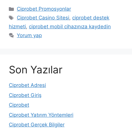
Kategoriler
Ciprobet Promosyonlar
Etiketler
Ciprobet Casino Sitesi
,
ciprobet destek
hizmeti
,
ciprobet mobil cihazınıza kaydedin
Yorum yap
Son Yazılar
Ciprobet Adresi
Ciprobet Giriş
Ciprobet
Ciprobet Yatırım Yöntemleri
Ciprobet Gerçek Bilgiler