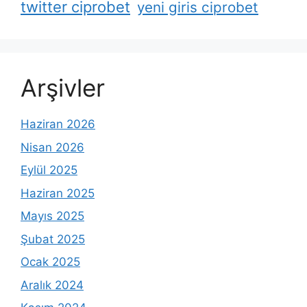
twitter ciprobet
yeni giris ciprobet
Arşivler
Haziran 2026
Nisan 2026
Eylül 2025
Haziran 2025
Mayıs 2025
Şubat 2025
Ocak 2025
Aralık 2024