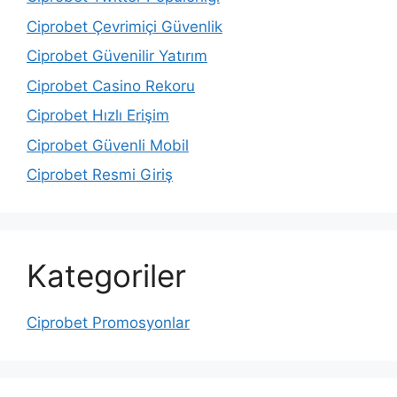
Ciprobet Çevrimiçi Güvenlik
Ciprobet Güvenilir Yatırım
Ciprobet Casino Rekoru
Ciprobet Hızlı Erişim
Ciprobet Güvenli Mobil
Ciprobet Resmi Giriş
Kategoriler
Ciprobet Promosyonlar