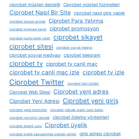
ciprobet müşteri desteği
Ciprobet müşteri hizmetleri
Ciprobet Nasıl Bir Site
ciprobet nasıl giriş yapılır
Ciprobet Para Yatırma
ciprobet oturum açmak
ciprobet promosyon
ciprobet program kaydı
ciprobet sikayet
ciprobet punto bank ruleti
ciprobet sitesi
ciprobet sosyal medya
ciprobet sosyal medyası
ciprobet telegram
ciprobet tv
ciprobet tv canli maç
ciprobet tv canli maç izle
ciprobet tv izle
Ciprobet Twitter
ciprobet tüm i̇zinleri
Ciprobet yeni adres
Ciprobet Web Sitesi
Ciprobet yeni giriş
Ciprobet Yeni Adresi
ciprobet yerel kontroller
ciprobet yüksek oranlı canlı bahis
ciprobet ödeme yöntemleri
ciprobet çevrimiçi destek
Ciprobet üyelik
ciprobet önemli soru
giris adresi ciprobet
ciprobet üyelik kapsamında i̇stenen veriler