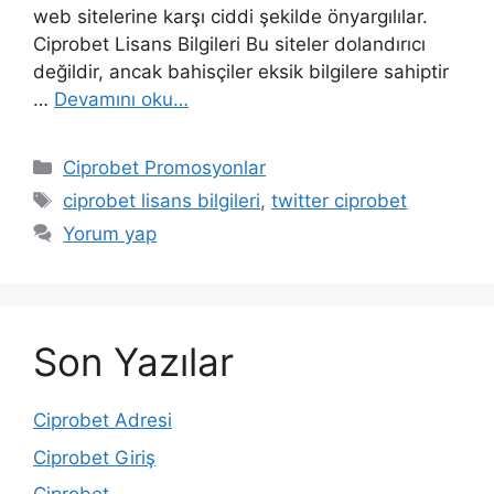
web sitelerine karşı ciddi şekilde önyargılılar.
Ciprobet Lisans Bilgileri Bu siteler dolandırıcı
değildir, ancak bahisçiler eksik bilgilere sahiptir
…
Devamını oku…
Kategoriler
Ciprobet Promosyonlar
Etiketler
ciprobet lisans bilgileri
,
twitter ciprobet
Yorum yap
Son Yazılar
Ciprobet Adresi
Ciprobet Giriş