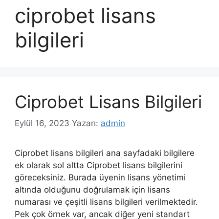
ciprobet lisans
bilgileri
Ciprobet Lisans Bilgileri
Eylül 16, 2023
Yazarı:
admin
Ciprobet lisans bilgileri ana sayfadaki bilgilere
ek olarak sol altta Ciprobet lisans bilgilerini
göreceksiniz. Burada üyenin lisans yönetimi
altında olduğunu doğrulamak için lisans
numarası ve çeşitli lisans bilgileri verilmektedir.
Pek çok örnek var, ancak diğer yeni standart