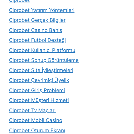
Ciprobet
Ciprobet Yatırım Yöntemleri
Ciprobet Gerçek Bilgiler
Ciprobet Casino Bahis
Ciprobet Futbol Desteği
Ciprobet Kullanıcı Platformu
Ciprobet Sonuç Görüntüleme
Ciprobet Site İyileştirmeleri
Ciprobet Çevrimiçi Üyelik
Ciprobet Giriş Problemi
Ciprobet Müşteri Hizmeti
Ciprobet Tv Maçları
Ciprobet Mobil Casino
Ciprobet Oturum Ekranı