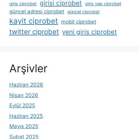
girisi ciprobet
giris ciprobet
giris yap ciprobet
güncel adresi ciprobet
güncel ciprobet
kayit ciprobet
mobil ciprobet
twitter ciprobet
yeni giris ciprobet
Arşivler
Haziran 2026
Nisan 2026
Eylül 2025
Haziran 2025
Mayıs 2025
Şubat 2025