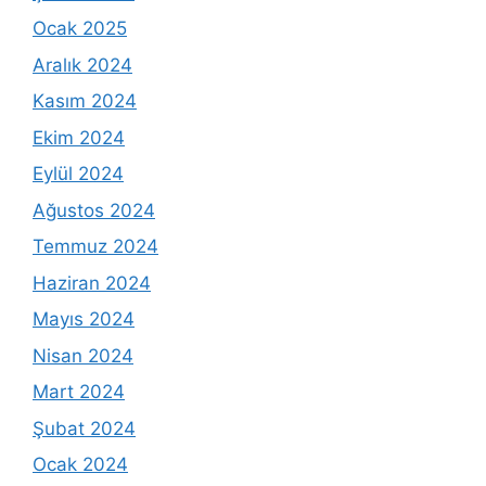
Ocak 2025
Aralık 2024
Kasım 2024
Ekim 2024
Eylül 2024
Ağustos 2024
Temmuz 2024
Haziran 2024
Mayıs 2024
Nisan 2024
Mart 2024
Şubat 2024
Ocak 2024