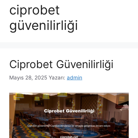
ciprobet
güvenilirliği
Ciprobet Güvenilirliği
Mayıs 28, 2025
Yazarı:
admin