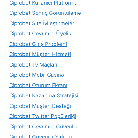
Ciprobet Kullanıcı Platformu
Ciprobet Sonuç Görüntüleme
Ciprobet Site İyileştirmeleri
Ciprobet Çevrimiçi Üyelik
Ciprobet Giriş Problemi
Ciprobet Müşteri Hizmeti
Ciprobet Tv Maçları
Ciprobet Mobil Casino
Ciprobet Oturum Ekranı
Ciprobet Kazanma Stratejisi
Ciprobet Müşteri Desteği
Ciprobet Twitter Popülerliği
Ciprobet Çevrimiçi Güvenlik
Ciprobet Güvenilir Yatırım