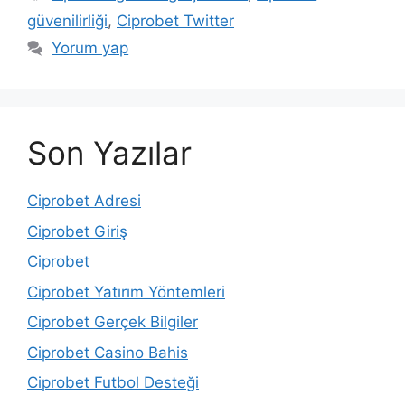
güvenilirliği
,
Ciprobet Twitter
Yorum yap
Son Yazılar
Ciprobet Adresi
Ciprobet Giriş
Ciprobet
Ciprobet Yatırım Yöntemleri
Ciprobet Gerçek Bilgiler
Ciprobet Casino Bahis
Ciprobet Futbol Desteği