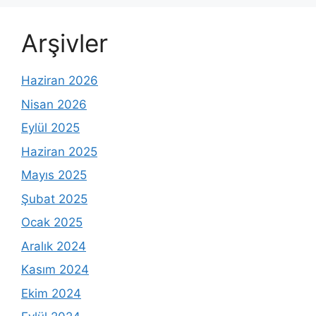
Arşivler
Haziran 2026
Nisan 2026
Eylül 2025
Haziran 2025
Mayıs 2025
Şubat 2025
Ocak 2025
Aralık 2024
Kasım 2024
Ekim 2024