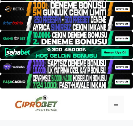
İçeriğe
atla
Menü