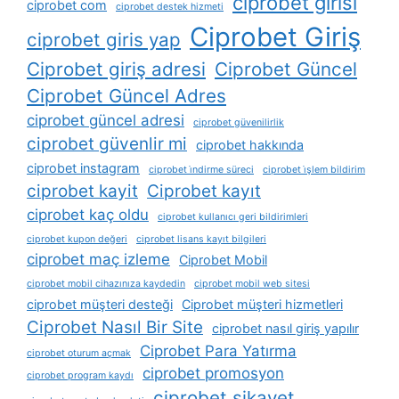
ciprobet girisi
ciprobet com
ciprobet destek hizmeti
Ciprobet Giriş
ciprobet giris yap
Ciprobet giriş adresi
Ciprobet Güncel
Ciprobet Güncel Adres
ciprobet güncel adresi
ciprobet güvenilirlik
ciprobet güvenlir mi
ciprobet hakkında
ciprobet instagram
ciprobet i̇ndirme süreci
ciprobet i̇şlem bildirim
ciprobet kayit
Ciprobet kayıt
ciprobet kaç oldu
ciprobet kullanıcı geri bildirimleri
ciprobet kupon değeri
ciprobet lisans kayıt bilgileri
ciprobet maç izleme
Ciprobet Mobil
ciprobet mobil cihazınıza kaydedin
ciprobet mobil web sitesi
ciprobet müşteri desteği
Ciprobet müşteri hizmetleri
Ciprobet Nasıl Bir Site
ciprobet nasıl giriş yapılır
Ciprobet Para Yatırma
ciprobet oturum açmak
ciprobet promosyon
ciprobet program kaydı
ciprobet sikayet