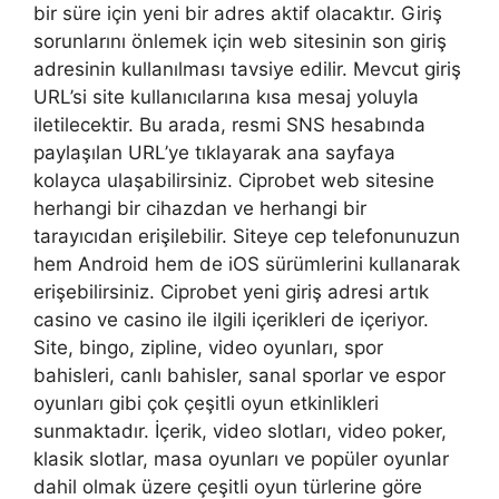
bir süre için yeni bir adres aktif olacaktır. Giriş
sorunlarını önlemek için web sitesinin son giriş
adresinin kullanılması tavsiye edilir. Mevcut giriş
URL’si site kullanıcılarına kısa mesaj yoluyla
iletilecektir. Bu arada, resmi SNS hesabında
paylaşılan URL’ye tıklayarak ana sayfaya
kolayca ulaşabilirsiniz. Ciprobet web sitesine
herhangi bir cihazdan ve herhangi bir
tarayıcıdan erişilebilir. Siteye cep telefonunuzun
hem Android hem de iOS sürümlerini kullanarak
erişebilirsiniz. Ciprobet yeni giriş adresi artık
casino ve casino ile ilgili içerikleri de içeriyor.
Site, bingo, zipline, video oyunları, spor
bahisleri, canlı bahisler, sanal sporlar ve espor
oyunları gibi çok çeşitli oyun etkinlikleri
sunmaktadır. İçerik, video slotları, video poker,
klasik slotlar, masa oyunları ve popüler oyunlar
dahil olmak üzere çeşitli oyun türlerine göre