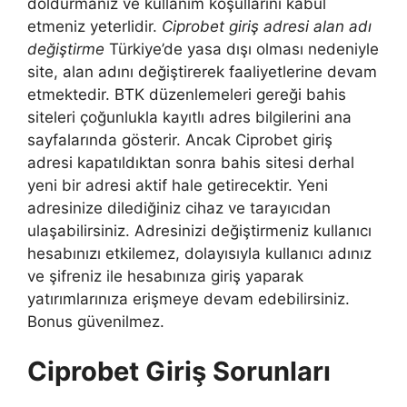
doldurmanız ve kullanım koşullarını kabul
etmeniz yeterlidir.
Ciprobet giriş adresi alan adı
değiştirme
Türkiye’de yasa dışı olması nedeniyle
site, alan adını değiştirerek faaliyetlerine devam
etmektedir. BTK düzenlemeleri gereği bahis
siteleri çoğunlukla kayıtlı adres bilgilerini ana
sayfalarında gösterir. Ancak Ciprobet giriş
adresi kapatıldıktan sonra bahis sitesi derhal
yeni bir adresi aktif hale getirecektir. Yeni
adresinize dilediğiniz cihaz ve tarayıcıdan
ulaşabilirsiniz. Adresinizi değiştirmeniz kullanıcı
hesabınızı etkilemez, dolayısıyla kullanıcı adınız
ve şifreniz ile hesabınıza giriş yaparak
yatırımlarınıza erişmeye devam edebilirsiniz.
Bonus güvenilmez.
Ciprobet Giriş Sorunları