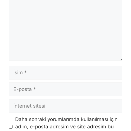
İsim
E-
posta
İnternet
sitesi
Daha sonraki yorumlarımda kullanılması için
adım, e-posta adresim ve site adresim bu