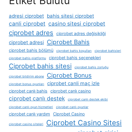
Etiket Bulutu
adresi ciprobet
bahis sitesi ciprobet
canli ciprobet
casino sitesi ciprobet
ciprobet adres
ciprobet adres değişikliği
Ciprobet Bahis
ciprobet adresi
ciprobet bahis bölümü
ciprobet bahis koşulları
ciprobet bahisleri
ciprobet bahis seçenekleri
ciprobet bahis platformu
Ciprobet bahis sitesi
ciprobet bahis zorluğu
Ciprobet Bonus
ciprobet bildirim abone
ciprobet canli maç izle
ciprobet bonus oyunları
ciprobet canlı bahis
ciprobet canlı casino
ciprobet canlı destek
ciprobet canlı destek ekibi
ciprobet canlı oyun hizmetleri
ciprobet canlı oyunlar
ciprobet canlı yardım
Ciprobet Casino
Ciprobet Casino Sitesi
ciprobet casino siteleri