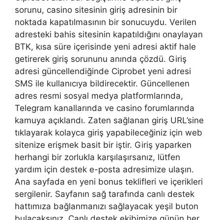
sorunu, casino sitesinin giriş adresinin bir
noktada kapatılmasının bir sonucuydu. Verilen
adresteki bahis sitesinin kapatıldığını onaylayan
BTK, kısa süre içerisinde yeni adresi aktif hale
getirerek giriş sorununu anında çözdü. Giriş
adresi güncellendiğinde Ciprobet yeni adresi
SMS ile kullanıcıya bildirecektir. Güncellenen
adres resmi sosyal medya platformlarında,
Telegram kanallarında ve casino forumlarında
kamuya açıklandı. Zaten sağlanan giriş URL’sine
tıklayarak kolayca giriş yapabileceğiniz için web
sitenize erişmek basit bir iştir. Giriş yaparken
herhangi bir zorlukla karşılaşırsanız, lütfen
yardım için destek e-posta adresimize ulaşın.
Ana sayfada en yeni bonus teklifleri ve içerikleri
sergilenir. Sayfanın sağ tarafında canlı destek
hattımıza bağlanmanızı sağlayacak yeşil buton
bulacaksınız. Canlı destek ekibimize günün her