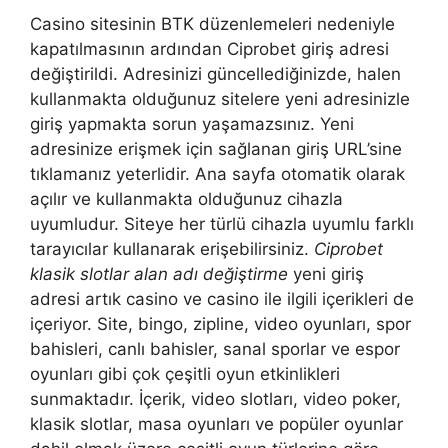
Casino sitesinin BTK düzenlemeleri nedeniyle
kapatılmasının ardından Ciprobet giriş adresi
değiştirildi. Adresinizi güncellediğinizde, halen
kullanmakta olduğunuz sitelere yeni adresinizle
giriş yapmakta sorun yaşamazsınız. Yeni
adresinize erişmek için sağlanan giriş URL’sine
tıklamanız yeterlidir. Ana sayfa otomatik olarak
açılır ve kullanmakta olduğunuz cihazla
uyumludur. Siteye her türlü cihazla uyumlu farklı
tarayıcılar kullanarak erişebilirsiniz.
Ciprobet
klasik slotlar alan adı değiştirme
yeni giriş
adresi artık casino ve casino ile ilgili içerikleri de
içeriyor. Site, bingo, zipline, video oyunları, spor
bahisleri, canlı bahisler, sanal sporlar ve espor
oyunları gibi çok çeşitli oyun etkinlikleri
sunmaktadır. İçerik, video slotları, video poker,
klasik slotlar, masa oyunları ve popüler oyunlar