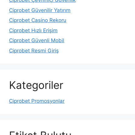
Ciprobet Çevrimiçi Güvenlik
Ciprobet Güvenilir Yatırım
Ciprobet Casino Rekoru
Ciprobet Hızlı Erişim
Ciprobet Güvenli Mobil
Ciprobet Resmi Giriş
Kategoriler
Ciprobet Promosyonlar