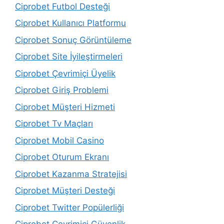
Ciprobet Futbol Desteği
Ciprobet Kullanıcı Platformu
Ciprobet Sonuç Görüntüleme
Ciprobet Site İyileştirmeleri
Ciprobet Çevrimiçi Üyelik
Ciprobet Giriş Problemi
Ciprobet Müşteri Hizmeti
Ciprobet Tv Maçları
Ciprobet Mobil Casino
Ciprobet Oturum Ekranı
Ciprobet Kazanma Stratejisi
Ciprobet Müşteri Desteği
Ciprobet Twitter Popülerliği