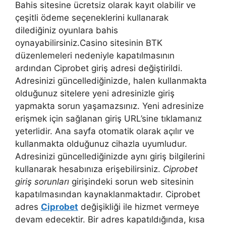
Bahis sitesine ücretsiz olarak kayıt olabilir ve
çeşitli ödeme seçeneklerini kullanarak
dilediğiniz oyunlara bahis
oynayabilirsiniz.Casino sitesinin BTK
düzenlemeleri nedeniyle kapatılmasının
ardından Ciprobet giriş adresi değiştirildi.
Adresinizi güncellediğinizde, halen kullanmakta
olduğunuz sitelere yeni adresinizle giriş
yapmakta sorun yaşamazsınız. Yeni adresinize
erişmek için sağlanan giriş URL’sine tıklamanız
yeterlidir. Ana sayfa otomatik olarak açılır ve
kullanmakta olduğunuz cihazla uyumludur.
Adresinizi güncellediğinizde aynı giriş bilgilerini
kullanarak hesabınıza erişebilirsiniz.
Ciprobet
giriş sorunları
girişindeki sorun web sitesinin
kapatılmasından kaynaklanmaktadır. Ciprobet
adres
Ciprobet
değişikliği ile hizmet vermeye
devam edecektir. Bir adres kapatıldığında, kısa