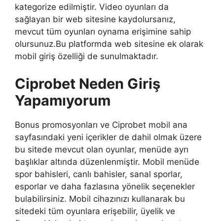
kategorize edilmiştir. Video oyunları da
sağlayan bir web sitesine kaydolursanız,
mevcut tüm oyunları oynama erişimine sahip
olursunuz.Bu platformda web sitesine ek olarak
mobil giriş özelliği de sunulmaktadır.
Ciprobet Neden Giriş
Yapamıyorum
Bonus promosyonları ve Ciprobet mobil ana
sayfasındaki yeni içerikler de dahil olmak üzere
bu sitede mevcut olan oyunlar, menüde ayrı
başlıklar altında düzenlenmiştir. Mobil menüde
spor bahisleri, canlı bahisler, sanal sporlar,
esporlar ve daha fazlasına yönelik seçenekler
bulabilirsiniz. Mobil cihazınızı kullanarak bu
sitedeki tüm oyunlara erişebilir, üyelik ve