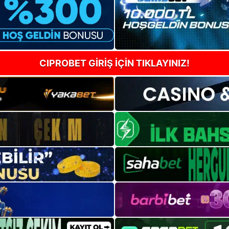
CIPROBET GİRİŞ İÇİN TIKLAYINIZ!