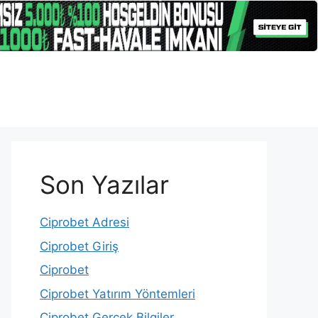
Son Yazılar
Ciprobet Adresi
Ciprobet Giriş
Ciprobet
Ciprobet Yatırım Yöntemleri
Ciprobet Gerçek Bilgiler