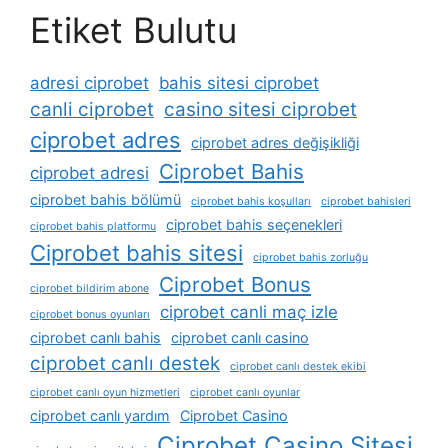
Etiket Bulutu
adresi ciprobet
bahis sitesi ciprobet
canli ciprobet
casino sitesi ciprobet
ciprobet adres
ciprobet adres değişikliği
Ciprobet Bahis
ciprobet adresi
ciprobet bahis bölümü
ciprobet bahis koşulları
ciprobet bahisleri
ciprobet bahis seçenekleri
ciprobet bahis platformu
Ciprobet bahis sitesi
ciprobet bahis zorluğu
Ciprobet Bonus
ciprobet bildirim abone
ciprobet canli maç izle
ciprobet bonus oyunları
ciprobet canlı bahis
ciprobet canlı casino
ciprobet canlı destek
ciprobet canlı destek ekibi
ciprobet canlı oyun hizmetleri
ciprobet canlı oyunlar
ciprobet canlı yardım
Ciprobet Casino
Ciprobet Casino Sitesi