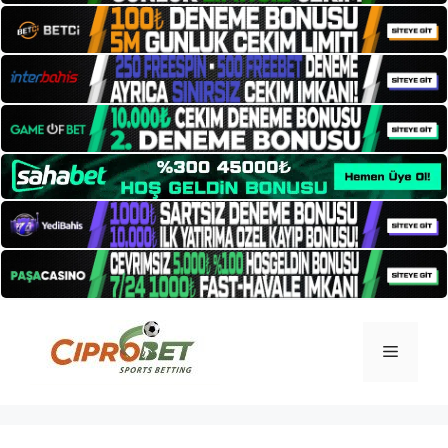
İçeriğe
atla
Menü