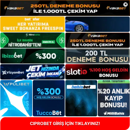
×
CIPROBET GİRİŞ İÇİN TIKLAYINIZ!