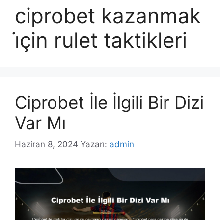
ciprobet kazanmak
i̇çin rulet taktikleri
Ciprobet İle İlgili Bir Dizi
Var Mı
Haziran 8, 2024
Yazarı:
admin