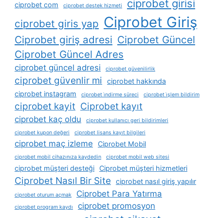
ciprobet girisi
ciprobet com
ciprobet destek hizmeti
Ciprobet Giriş
ciprobet giris yap
Ciprobet giriş adresi
Ciprobet Güncel
Ciprobet Güncel Adres
ciprobet güncel adresi
ciprobet güvenilirlik
ciprobet güvenlir mi
ciprobet hakkında
ciprobet instagram
ciprobet i̇ndirme süreci
ciprobet i̇şlem bildirim
ciprobet kayit
Ciprobet kayıt
ciprobet kaç oldu
ciprobet kullanıcı geri bildirimleri
ciprobet kupon değeri
ciprobet lisans kayıt bilgileri
ciprobet maç izleme
Ciprobet Mobil
ciprobet mobil cihazınıza kaydedin
ciprobet mobil web sitesi
ciprobet müşteri desteği
Ciprobet müşteri hizmetleri
Ciprobet Nasıl Bir Site
ciprobet nasıl giriş yapılır
Ciprobet Para Yatırma
ciprobet oturum açmak
ciprobet promosyon
ciprobet program kaydı