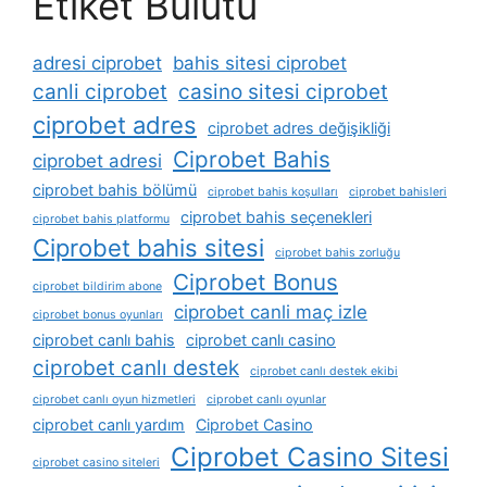
Etiket Bulutu
adresi ciprobet
bahis sitesi ciprobet
canli ciprobet
casino sitesi ciprobet
ciprobet adres
ciprobet adres değişikliği
Ciprobet Bahis
ciprobet adresi
ciprobet bahis bölümü
ciprobet bahis koşulları
ciprobet bahisleri
ciprobet bahis seçenekleri
ciprobet bahis platformu
Ciprobet bahis sitesi
ciprobet bahis zorluğu
Ciprobet Bonus
ciprobet bildirim abone
ciprobet canli maç izle
ciprobet bonus oyunları
ciprobet canlı bahis
ciprobet canlı casino
ciprobet canlı destek
ciprobet canlı destek ekibi
ciprobet canlı oyun hizmetleri
ciprobet canlı oyunlar
ciprobet canlı yardım
Ciprobet Casino
Ciprobet Casino Sitesi
ciprobet casino siteleri