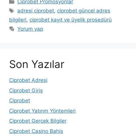
Kategoriler
Ciprobet Promosyonlar
Etiketler
adresi ciprobet
,
ciprobet güncel adres
bilgileri
,
ciprobet kayıt ve üyelik prosedürü
Yorum yap
Son Yazılar
Ciprobet Adresi
Ciprobet Giriş
Ciprobet
Ciprobet Yatırım Yöntemleri
Ciprobet Gerçek Bilgiler
Ciprobet Casino Bahis