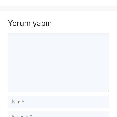
Yorum yapın
Yorum
İsim
E-