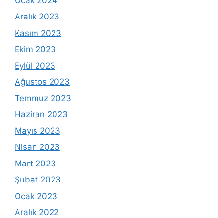
Ocak 2024
Aralık 2023
Kasım 2023
Ekim 2023
Eylül 2023
Ağustos 2023
Temmuz 2023
Haziran 2023
Mayıs 2023
Nisan 2023
Mart 2023
Şubat 2023
Ocak 2023
Aralık 2022