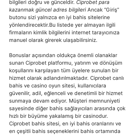
bilgileri doğru ve günceldir.
Ciprobet para
kazanmak güncel adres bilgileri
Ancak “Giriş”
butonu sizi yalnızca en iyi bahis sitelerine
yönlendirecektir.Bu listede yer almayan ilgili
firmaların kimlik bilgilerini internet tarayıcınıza
manuel olarak girerek ulaşabilirsiniz.
Bonuslar açısından oldukça önemli olanaklar
sunan Ciprobet platformu, yatırım ve dönüşüm
koşullarını karşılayan tüm üyelere sunulan bir
hizmet olarak adlandırılmaktadır. Ciprobet canlı
bahis ve casino oyun sitesi, kullanıcılara
güvenilir, adil, eğlenceli ve denetimli bir hizmet
sunmaya devam ediyor. Müşteri memnuniyeti
sayesinde diğer bahis sağlayıcıları arasında çok
hızlı bir büyüme yakalamış bir casinodur.
Ciprobet bahis sitesi, en iyi bahis oranlarını ve
en çeşitli bahis seçeneklerini bahis ortamında