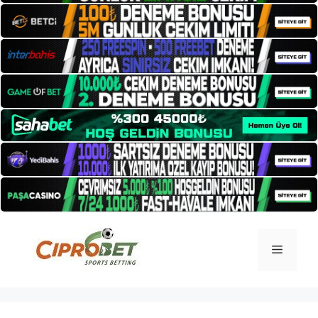
İçeriğe
atla
Menü