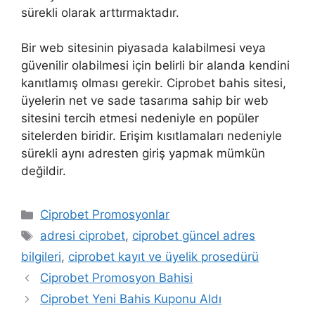
sürekli olarak arttırmaktadır.
Bir web sitesinin piyasada kalabilmesi veya
güvenilir olabilmesi için belirli bir alanda kendini
kanıtlamış olması gerekir. Ciprobet bahis sitesi,
üyelerin net ve sade tasarıma sahip bir web
sitesini tercih etmesi nedeniyle en popüler
sitelerden biridir. Erişim kısıtlamaları nedeniyle
sürekli aynı adresten giriş yapmak mümkün
değildir.
Kategoriler
Ciprobet Promosyonlar
Etiketler
adresi ciprobet
,
ciprobet güncel adres
bilgileri
,
ciprobet kayıt ve üyelik prosedürü
Ciprobet Promosyon Bahisi
Ciprobet Yeni Bahis Kuponu Aldı