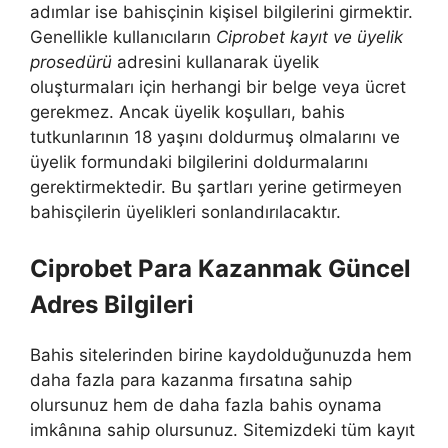
adımlar ise bahisçinin kişisel bilgilerini girmektir.
Genellikle kullanıcıların
Ciprobet kayıt ve üyelik
prosedürü
adresini kullanarak üyelik
oluşturmaları için herhangi bir belge veya ücret
gerekmez. Ancak üyelik koşulları, bahis
tutkunlarının 18 yaşını doldurmuş olmalarını ve
üyelik formundaki bilgilerini doldurmalarını
gerektirmektedir. Bu şartları yerine getirmeyen
bahisçilerin üyelikleri sonlandırılacaktır.
Ciprobet Para Kazanmak Güncel
Adres Bilgileri
Bahis sitelerinden birine kaydolduğunuzda hem
daha fazla para kazanma fırsatına sahip
olursunuz hem de daha fazla bahis oynama
imkânına sahip olursunuz. Sitemizdeki tüm kayıt