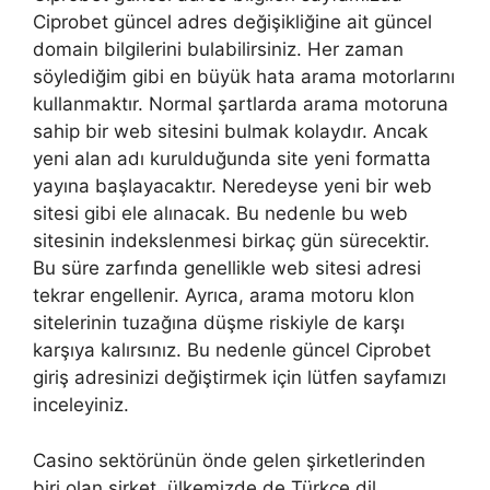
Ciprobet güncel adres değişikliğine ait güncel
domain bilgilerini bulabilirsiniz. Her zaman
söylediğim gibi en büyük hata arama motorlarını
kullanmaktır. Normal şartlarda arama motoruna
sahip bir web sitesini bulmak kolaydır. Ancak
yeni alan adı kurulduğunda site yeni formatta
yayına başlayacaktır. Neredeyse yeni bir web
sitesi gibi ele alınacak. Bu nedenle bu web
sitesinin indekslenmesi birkaç gün sürecektir.
Bu süre zarfında genellikle web sitesi adresi
tekrar engellenir. Ayrıca, arama motoru klon
sitelerinin tuzağına düşme riskiyle de karşı
karşıya kalırsınız. Bu nedenle güncel Ciprobet
giriş adresinizi değiştirmek için lütfen sayfamızı
inceleyiniz.
Casino sektörünün önde gelen şirketlerinden
biri olan şirket, ülkemizde de Türkçe dil