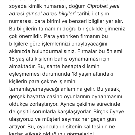
soyada kimlik numarası, doğum
Ciprobet yeni
adresi güncel adres bilgileri
tarihi, iletişim
numarası, para birimi ve benzeri bilgiler yer alır.
Bu bilgilerin tamamını doğru bir şekilde girmeniz
çok önemlidir. Para yatırırken firmanın bu
bilgilere göre işlemlerinizi onaylayacağını
aklınızda bulundurmalısınız. Firmalar bu önlemi
18 yaş altı kişilerin bahis oynamaması için
almaktadır. Bu, sahte hesaptaki ismin
eşleşmemesi durumunda 18 yaşın altındaki
kişilerin para çekme işlemini
tamamlayamayacağı anlamına gelir. Bu yasak,
gerçek hayatta casino oyunlarının oynanmasını
oldukça zorlaştırıyor. Ayrıca çekilme sürecinde
de çeşitli sorunlarla karşılaşıyorlar. Birçok üyeye
ulaşıyoruz ve müşteri sayımız her geçen gün
artıyor. Bu, oyuncuların sitenin kalitesinin ne
kadar yüksek olduğunu görmelerini