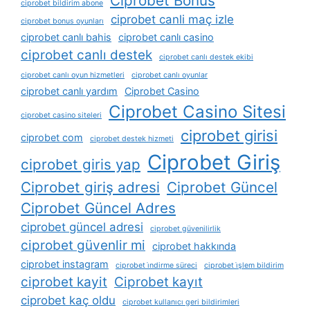
Ciprobet Bonus
ciprobet bildirim abone
ciprobet canli maç izle
ciprobet bonus oyunları
ciprobet canlı bahis
ciprobet canlı casino
ciprobet canlı destek
ciprobet canlı destek ekibi
ciprobet canlı oyun hizmetleri
ciprobet canlı oyunlar
ciprobet canlı yardım
Ciprobet Casino
Ciprobet Casino Sitesi
ciprobet casino siteleri
ciprobet girisi
ciprobet com
ciprobet destek hizmeti
Ciprobet Giriş
ciprobet giris yap
Ciprobet giriş adresi
Ciprobet Güncel
Ciprobet Güncel Adres
ciprobet güncel adresi
ciprobet güvenilirlik
ciprobet güvenlir mi
ciprobet hakkında
ciprobet instagram
ciprobet i̇ndirme süreci
ciprobet i̇şlem bildirim
ciprobet kayit
Ciprobet kayıt
ciprobet kaç oldu
ciprobet kullanıcı geri bildirimleri