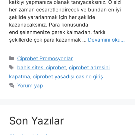
katkıyı yapmanıza olanak tanıyacaksınız. O sizi
her zaman cesaretlendirecek ve bundan en iyi
şekilde yararlanmak için her şekilde
kazanacaksınız. Para konusunda
endişelenmenize gerek kalmadan, farklı
şekillerde çok para kazanmak …
Devamını oku…
Kategoriler
Ciprobet Promosyonlar
Etiketler
bahis sitesi ciprobet
,
ciprobet adresini
kapatma
,
ciprobet yasadışı casino giriş
Yorum yap
Son Yazılar