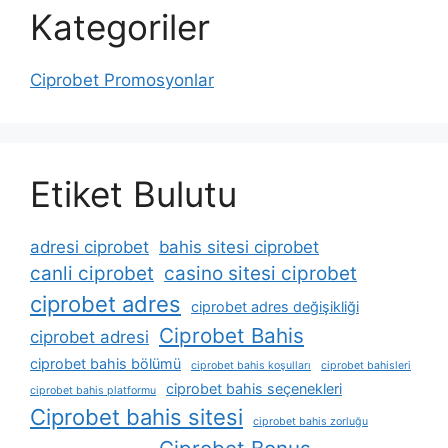
Kategoriler
Ciprobet Promosyonlar
Etiket Bulutu
adresi ciprobet
bahis sitesi ciprobet
canli ciprobet
casino sitesi ciprobet
ciprobet adres
ciprobet adres değişikliği
Ciprobet Bahis
ciprobet adresi
ciprobet bahis bölümü
ciprobet bahis koşulları
ciprobet bahisleri
ciprobet bahis seçenekleri
ciprobet bahis platformu
Ciprobet bahis sitesi
ciprobet bahis zorluğu