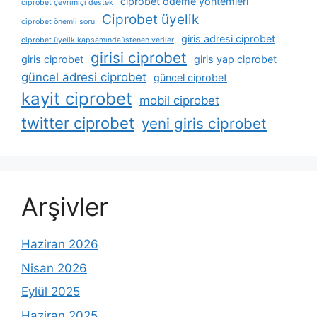
ciprobet ödeme yöntemleri
ciprobet çevrimiçi destek
Ciprobet üyelik
ciprobet önemli soru
giris adresi ciprobet
ciprobet üyelik kapsamında i̇stenen veriler
girisi ciprobet
giris ciprobet
giris yap ciprobet
güncel adresi ciprobet
güncel ciprobet
kayit ciprobet
mobil ciprobet
twitter ciprobet
yeni giris ciprobet
Arşivler
Haziran 2026
Nisan 2026
Eylül 2025
Haziran 2025