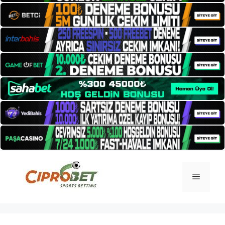
İçeriğe
atla
Menü