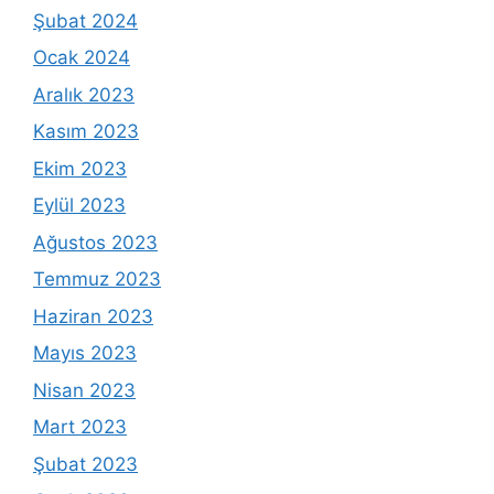
Şubat 2024
Ocak 2024
Aralık 2023
Kasım 2023
Ekim 2023
Eylül 2023
Ağustos 2023
Temmuz 2023
Haziran 2023
Mayıs 2023
Nisan 2023
Mart 2023
Şubat 2023