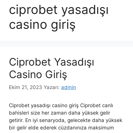
ciprobet yasadışı
casino giriş
Ciprobet Yasadışı
Casino Giriş
Ekim 21, 2023
Yazarı:
admin
Ciprobet yasadışı casino giriş Ciprobet canlı
bahisleri size her zaman daha yüksek gelir
getirir. En iyi senaryoda, gelecekte daha yüksek
bir gelir elde ederek cüzdanınıza maksimum