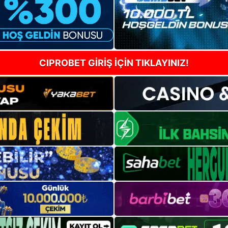
CIPROBET GİRİŞ İÇİN TIKLAYINIZ!