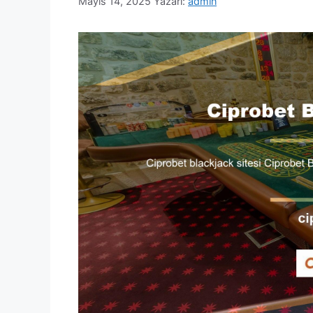
Mayıs 14, 2025
Yazarı:
admin