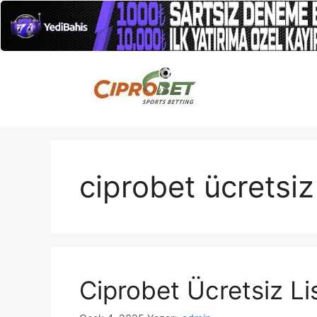
İçeriğe
atla
ciprobet ücretsiz
Ciprobet Ücretsiz Li