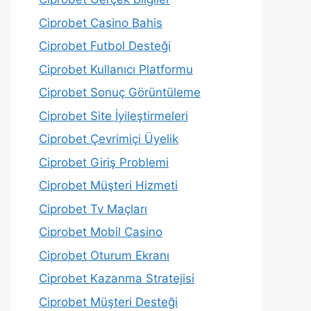
Ciprobet Casino Bahis
Ciprobet Futbol Desteği
Ciprobet Kullanıcı Platformu
Ciprobet Sonuç Görüntüleme
Ciprobet Site İyileştirmeleri
Ciprobet Çevrimiçi Üyelik
Ciprobet Giriş Problemi
Ciprobet Müşteri Hizmeti
Ciprobet Tv Maçları
Ciprobet Mobil Casino
Ciprobet Oturum Ekranı
Ciprobet Kazanma Stratejisi
Ciprobet Müşteri Desteği