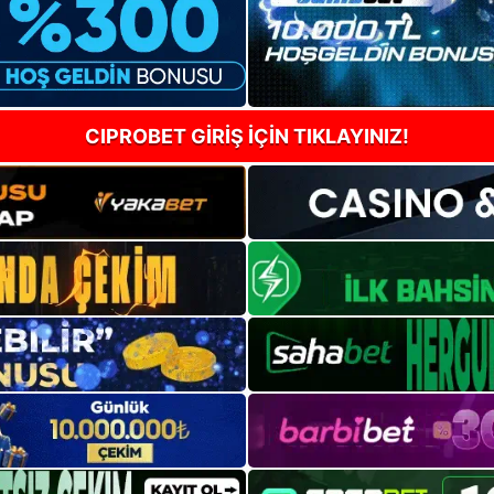
CIPROBET GİRİŞ İÇİN TIKLAYINIZ!