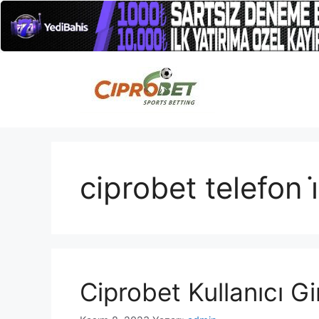
İçeriğe
atla
ciprobet telefon i
Ciprobet Kullanıcı Gir