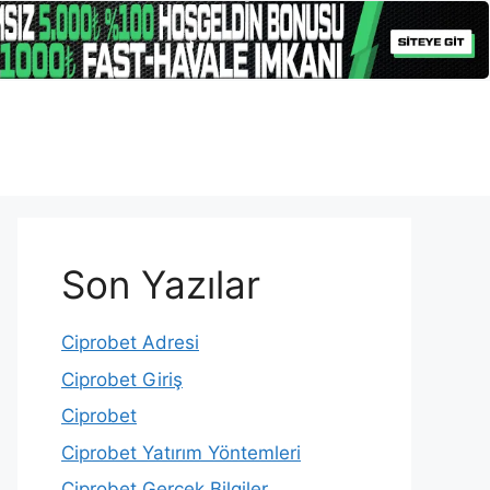
Son Yazılar
Ciprobet Adresi
Ciprobet Giriş
Ciprobet
Ciprobet Yatırım Yöntemleri
Ciprobet Gerçek Bilgiler