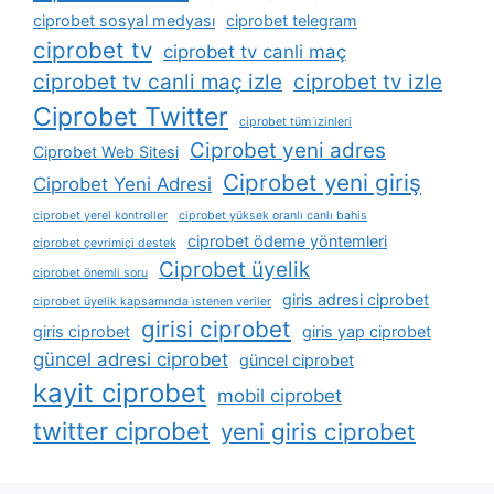
ciprobet sosyal medyası
ciprobet telegram
ciprobet tv
ciprobet tv canli maç
ciprobet tv canli maç izle
ciprobet tv izle
Ciprobet Twitter
ciprobet tüm i̇zinleri
Ciprobet yeni adres
Ciprobet Web Sitesi
Ciprobet yeni giriş
Ciprobet Yeni Adresi
ciprobet yerel kontroller
ciprobet yüksek oranlı canlı bahis
ciprobet ödeme yöntemleri
ciprobet çevrimiçi destek
Ciprobet üyelik
ciprobet önemli soru
giris adresi ciprobet
ciprobet üyelik kapsamında i̇stenen veriler
girisi ciprobet
giris ciprobet
giris yap ciprobet
güncel adresi ciprobet
güncel ciprobet
kayit ciprobet
mobil ciprobet
twitter ciprobet
yeni giris ciprobet