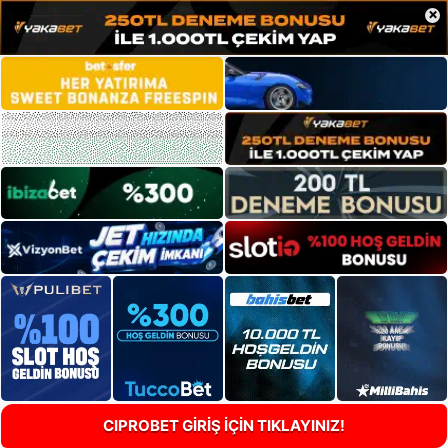
×
CIPROBET GİRİŞ İÇİN TIKLAYINIZ!