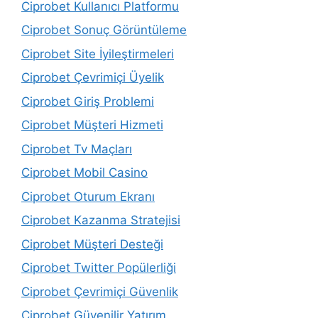
Ciprobet Kullanıcı Platformu
Ciprobet Sonuç Görüntüleme
Ciprobet Site İyileştirmeleri
Ciprobet Çevrimiçi Üyelik
Ciprobet Giriş Problemi
Ciprobet Müşteri Hizmeti
Ciprobet Tv Maçları
Ciprobet Mobil Casino
Ciprobet Oturum Ekranı
Ciprobet Kazanma Stratejisi
Ciprobet Müşteri Desteği
Ciprobet Twitter Popülerliği
Ciprobet Çevrimiçi Güvenlik
Ciprobet Güvenilir Yatırım