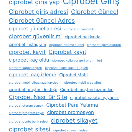
Ciprobet Giriş
ciprobet giris yap
Ciprobet giriş adresi
Ciprobet Güncel
Ciprobet Güncel Adres
ciprobet güncel adresi
ciprobet güvenilirlik
ciprobet güvenlir mi
ciprobet hakkında
ciprobet instagram
ciprobet i̇ndirme süreci
ciprobet i̇şlem bildirim
ciprobet kayit
Ciprobet kayıt
ciprobet kaç oldu
ciprobet kullanıcı geri bildirimleri
ciprobet kupon değeri
ciprobet lisans kayıt bilgileri
ciprobet maç izleme
Ciprobet Mobil
ciprobet mobil cihazınıza kaydedin
ciprobet mobil web sitesi
ciprobet müşteri desteği
Ciprobet müşteri hizmetleri
Ciprobet Nasıl Bir Site
ciprobet nasıl giriş yapılır
Ciprobet Para Yatırma
ciprobet oturum açmak
ciprobet promosyon
ciprobet program kaydı
ciprobet sikayet
ciprobet punto bank ruleti
ciprobet sitesi
ciprobet sosyal medya