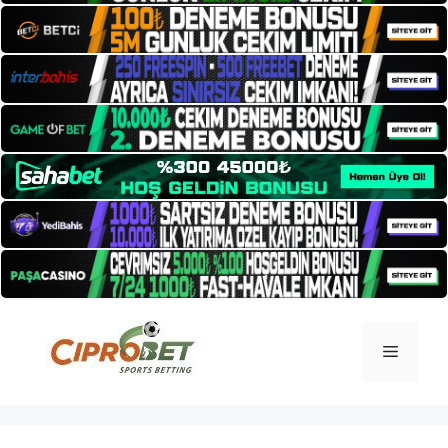
İçeriğe
atla
Menü