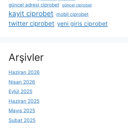
güncel adresi ciprobet
güncel ciprobet
kayit ciprobet
mobil ciprobet
twitter ciprobet
yeni giris ciprobet
Arşivler
Haziran 2026
Nisan 2026
Eylül 2025
Haziran 2025
Mayıs 2025
Şubat 2025