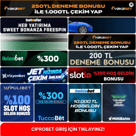
×
CIPROBET GİRİŞ İÇİN TIKLAYINIZ!