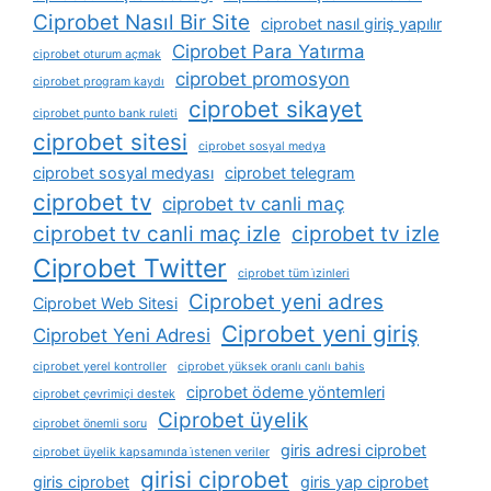
Ciprobet Nasıl Bir Site
ciprobet nasıl giriş yapılır
Ciprobet Para Yatırma
ciprobet oturum açmak
ciprobet promosyon
ciprobet program kaydı
ciprobet sikayet
ciprobet punto bank ruleti
ciprobet sitesi
ciprobet sosyal medya
ciprobet sosyal medyası
ciprobet telegram
ciprobet tv
ciprobet tv canli maç
ciprobet tv canli maç izle
ciprobet tv izle
Ciprobet Twitter
ciprobet tüm i̇zinleri
Ciprobet yeni adres
Ciprobet Web Sitesi
Ciprobet yeni giriş
Ciprobet Yeni Adresi
ciprobet yerel kontroller
ciprobet yüksek oranlı canlı bahis
ciprobet ödeme yöntemleri
ciprobet çevrimiçi destek
Ciprobet üyelik
ciprobet önemli soru
giris adresi ciprobet
ciprobet üyelik kapsamında i̇stenen veriler
girisi ciprobet
giris ciprobet
giris yap ciprobet