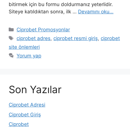
bitirmek için bu formu doldurmanız yeterlidir.
Siteye katıldıktan sonra, ilk …
Devamını oku…
Kategoriler
Ciprobet Promosyonlar
Etiketler
ciprobet adres
,
ciprobet resmi giriş
,
ciprobet
site önlemleri
Yorum yap
Son Yazılar
Ciprobet Adresi
Ciprobet Giriş
Ciprobet