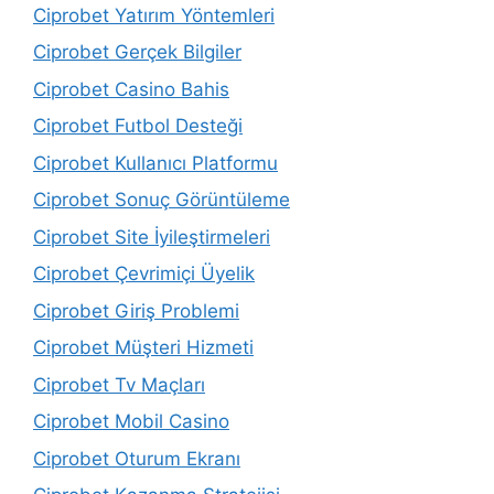
Ciprobet Yatırım Yöntemleri
Ciprobet Gerçek Bilgiler
Ciprobet Casino Bahis
Ciprobet Futbol Desteği
Ciprobet Kullanıcı Platformu
Ciprobet Sonuç Görüntüleme
Ciprobet Site İyileştirmeleri
Ciprobet Çevrimiçi Üyelik
Ciprobet Giriş Problemi
Ciprobet Müşteri Hizmeti
Ciprobet Tv Maçları
Ciprobet Mobil Casino
Ciprobet Oturum Ekranı