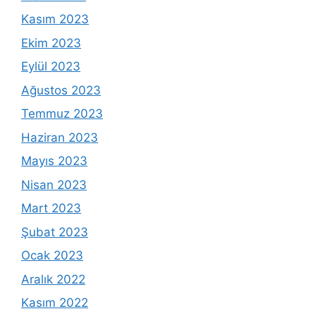
Kasım 2023
Ekim 2023
Eylül 2023
Ağustos 2023
Temmuz 2023
Haziran 2023
Mayıs 2023
Nisan 2023
Mart 2023
Şubat 2023
Ocak 2023
Aralık 2022
Kasım 2022