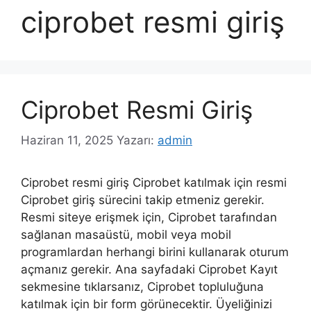
ciprobet resmi giriş
Ciprobet Resmi Giriş
Haziran 11, 2025
Yazarı:
admin
Ciprobet resmi giriş Ciprobet katılmak için resmi
Ciprobet giriş sürecini takip etmeniz gerekir.
Resmi siteye erişmek için, Ciprobet tarafından
sağlanan masaüstü, mobil veya mobil
programlardan herhangi birini kullanarak oturum
açmanız gerekir. Ana sayfadaki Ciprobet Kayıt
sekmesine tıklarsanız, Ciprobet topluluğuna
katılmak için bir form görünecektir. Üyeliğinizi