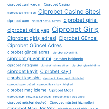
ciprobet canlı yardım
Ciprobet Casino
Ciprobet Casino Sitesi
ciprobet casino siteleri
ciprobet girisi
ciprobet com
ciprobet destek hizmeti
Ciprobet Giriş
ciprobet giris yap
Ciprobet giriş adresi
Ciprobet Güncel
Ciprobet Güncel Adres
ciprobet güncel adresi
ciprobet güvenilirlik
ciprobet güvenlir mi
ciprobet hakkında
ciprobet instagram
ciprobet i̇ndirme süreci
ciprobet i̇şlem bildirim
ciprobet kayit
Ciprobet kayıt
ciprobet kaç oldu
ciprobet kullanıcı geri bildirimleri
ciprobet kupon değeri
ciprobet lisans kayıt bilgileri
ciprobet maç izleme
Ciprobet Mobil
ciprobet mobil cihazınıza kaydedin
ciprobet mobil web sitesi
ciprobet müşteri desteği
Ciprobet müşteri hizmetleri
Ciprobet Nasıl Bir Site
ciprobet nasıl giriş yapılır