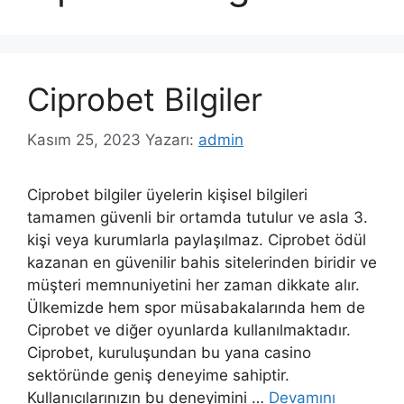
Ciprobet Bilgiler
Kasım 25, 2023
Yazarı:
admin
Ciprobet bilgiler üyelerin kişisel bilgileri
tamamen güvenli bir ortamda tutulur ve asla 3.
kişi veya kurumlarla paylaşılmaz. Ciprobet ödül
kazanan en güvenilir bahis sitelerinden biridir ve
müşteri memnuniyetini her zaman dikkate alır.
Ülkemizde hem spor müsabakalarında hem de
Ciprobet ve diğer oyunlarda kullanılmaktadır.
Ciprobet, kuruluşundan bu yana casino
sektöründe geniş deneyime sahiptir.
Kullanıcılarınızın bu deneyimini …
Devamını