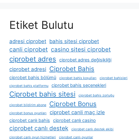
Etiket Bulutu
adresi ciprobet
bahis sitesi ciprobet
canli ciprobet
casino sitesi ciprobet
ciprobet adres
ciprobet adres değişikliği
Ciprobet Bahis
ciprobet adresi
ciprobet bahis bölümü
ciprobet bahis koşulları
ciprobet bahisleri
ciprobet bahis seçenekleri
ciprobet bahis platformu
Ciprobet bahis sitesi
ciprobet bahis zorluğu
Ciprobet Bonus
ciprobet bildirim abone
ciprobet canli maç izle
ciprobet bonus oyunları
ciprobet canlı bahis
ciprobet canlı casino
ciprobet canlı destek
ciprobet canlı destek ekibi
ciprobet canlı oyun hizmetleri
ciprobet canlı oyunlar