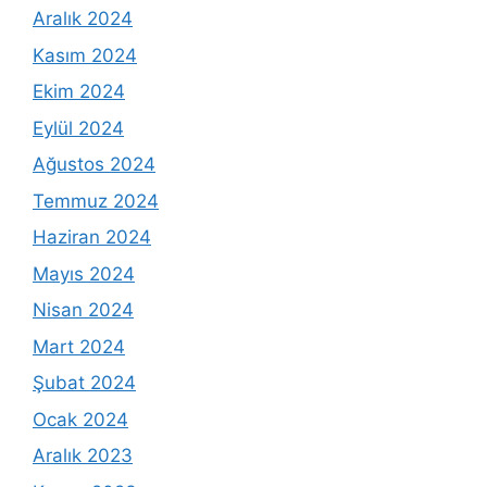
Aralık 2024
Kasım 2024
Ekim 2024
Eylül 2024
Ağustos 2024
Temmuz 2024
Haziran 2024
Mayıs 2024
Nisan 2024
Mart 2024
Şubat 2024
Ocak 2024
Aralık 2023