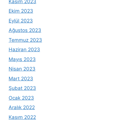
Kasım 2023
Ekim 2023
Eylül 2023
Ağustos 2023
Temmuz 2023
Haziran 2023
Mayıs 2023
Nisan 2023
Mart 2023
Şubat 2023
Ocak 2023
Aralık 2022
Kasım 2022