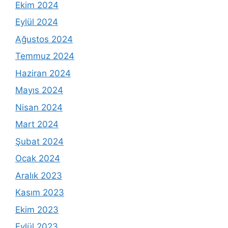
Ekim 2024
Eylül 2024
Ağustos 2024
Temmuz 2024
Haziran 2024
Mayıs 2024
Nisan 2024
Mart 2024
Şubat 2024
Ocak 2024
Aralık 2023
Kasım 2023
Ekim 2023
Eylül 2023