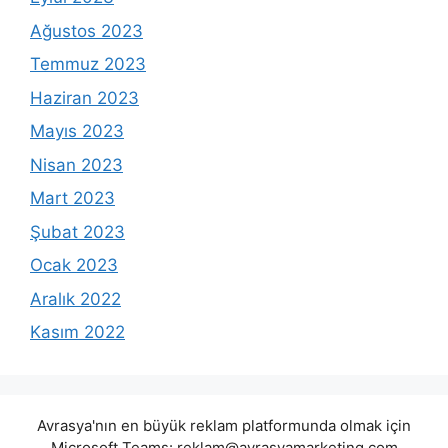
Ağustos 2023
Temmuz 2023
Haziran 2023
Mayıs 2023
Nisan 2023
Mart 2023
Şubat 2023
Ocak 2023
Aralık 2022
Kasım 2022
Avrasya'nın en büyük reklam platformunda olmak için
Microsoft Teams:
reklam@avrasyamarketing.com