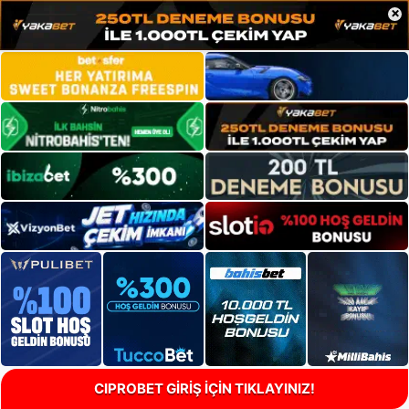
×
CIPROBET GİRİŞ İÇİN TIKLAYINIZ!