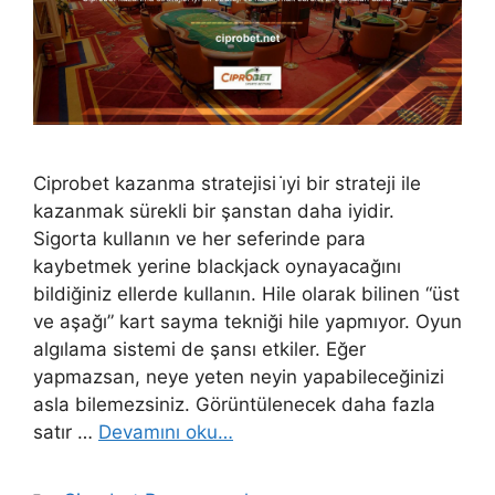
Ciprobet kazanma stratejisi i̇yi bir strateji ile
kazanmak sürekli bir şanstan daha iyidir.
Sigorta kullanın ve her seferinde para
kaybetmek yerine blackjack oynayacağını
bildiğiniz ellerde kullanın. Hile olarak bilinen “üst
ve aşağı” kart sayma tekniği hile yapmıyor. Oyun
algılama sistemi de şansı etkiler. Eğer
yapmazsan, neye yeten neyin yapabileceğinizi
asla bilemezsiniz. Görüntülenecek daha fazla
satır …
Devamını oku…