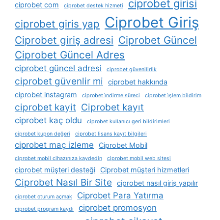
ciprobet girisi
ciprobet com
ciprobet destek hizmeti
Ciprobet Giriş
ciprobet giris yap
Ciprobet giriş adresi
Ciprobet Güncel
Ciprobet Güncel Adres
ciprobet güncel adresi
ciprobet güvenilirlik
ciprobet güvenlir mi
ciprobet hakkında
ciprobet instagram
ciprobet i̇ndirme süreci
ciprobet i̇şlem bildirim
ciprobet kayit
Ciprobet kayıt
ciprobet kaç oldu
ciprobet kullanıcı geri bildirimleri
ciprobet kupon değeri
ciprobet lisans kayıt bilgileri
ciprobet maç izleme
Ciprobet Mobil
ciprobet mobil cihazınıza kaydedin
ciprobet mobil web sitesi
ciprobet müşteri desteği
Ciprobet müşteri hizmetleri
Ciprobet Nasıl Bir Site
ciprobet nasıl giriş yapılır
Ciprobet Para Yatırma
ciprobet oturum açmak
ciprobet promosyon
ciprobet program kaydı