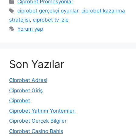
Kategoriler
Ciprobet Promosyonlar
Etiketler
ciprobet gerçekçi oyunlar
,
ciprobet kazanma
stratejisi
,
ciprobet tv izle
Yorum yap
Son Yazılar
Ciprobet Adresi
Ciprobet Giriş
Ciprobet
Ciprobet Yatırım Yöntemleri
Ciprobet Gerçek Bilgiler
Ciprobet Casino Bahis