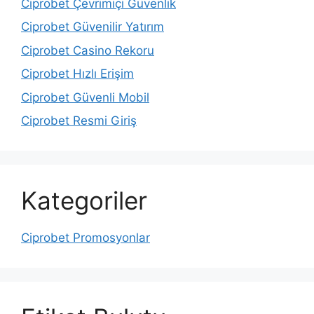
Ciprobet Çevrimiçi Güvenlik
Ciprobet Güvenilir Yatırım
Ciprobet Casino Rekoru
Ciprobet Hızlı Erişim
Ciprobet Güvenli Mobil
Ciprobet Resmi Giriş
Kategoriler
Ciprobet Promosyonlar