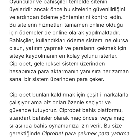
Oyuncular ve bahisçiler temelde sitenin
üyeleridir ancak önce bu sitelerin güvenilirliğini
ve ardından ödeme yöntemlerini kontrol edin.
Bu sitelerin hizmetleri tamamen online olduğu
için ödemeler de online olarak yapılmaktadır.
Bahisçiler, kullandıkları ödeme sistemi ne olursa
olsun, yatırım yapmak ve paralarını çekmek için
siteye kaydolmanın en kolay yolunu isterler.
Ciprobet, geleneksel sistem üzerinden
hesabınıza para aktarmanın yanı sıra her zaman
sanal bir sistem üzerinden para çeker.
Ciprobet bunları kaldırmak için çeşitli markalarla
çalışıyor ama biz onları özenle seçiyor ve
güvende tutuyoruz. Ciprobet bahis platformu,
standart bahisler olarak maç öncesi veya maç
sırasında bahis oynamanıza izin verir. Bu size
gerektiğinde
Ciprobet para çekmek para yatırma