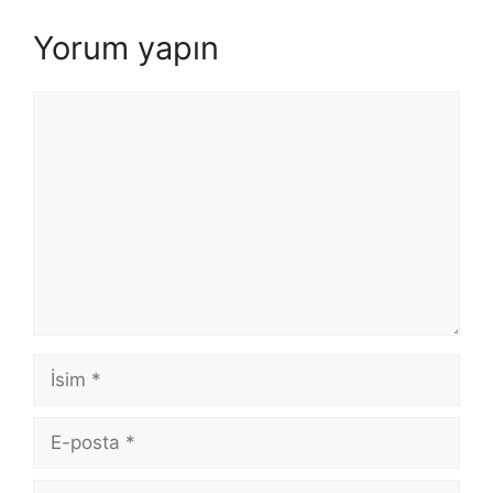
Yorum yapın
Yorum
İsim
E-
posta
İnternet