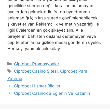
genellikle siteden değil, kuralları anlamayan
üyelerden gelmektedir. Ya da üye durumu
anlamadığı için kısa sürede çözümlenebilecek
şikayetler var. Reklamcılık ve metin yazarlığı ile
ilgili üyelerden en çok şikayet alın. Aile
bireylerini bahisten dışlamak istemeyen veya
cep telefonlarına gizlice mesaj gönderen üyeler.
Her şeyi yapmak çok kolay.
Kategoriler
Ciprobet Promosyonlar
Etiketler
Ciprobet Casino Sitesi
,
Ciprobet Para
Yatırma
Ciprobet Hizmet Bilgileri
Ciprobet Casino’da Eğlenin Ve Kazanın