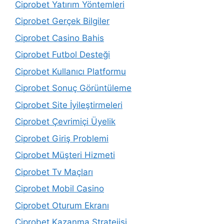
Ciprobet Yatırım Yöntemleri
Ciprobet Gerçek Bilgiler
Ciprobet Casino Bahis
Ciprobet Futbol Desteği
Ciprobet Kullanıcı Platformu
Ciprobet Sonuç Görüntüleme
Ciprobet Site İyileştirmeleri
Ciprobet Çevrimiçi Üyelik
Ciprobet Giriş Problemi
Ciprobet Müşteri Hizmeti
Ciprobet Tv Maçları
Ciprobet Mobil Casino
Ciprobet Oturum Ekranı
Ciprobet Kazanma Stratejisi