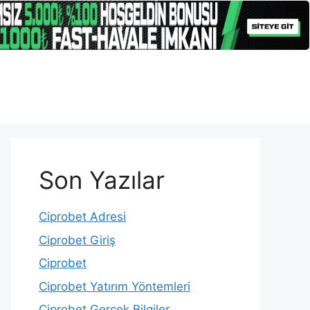
Son Yazılar
Ciprobet Adresi
Ciprobet Giriş
Ciprobet
Ciprobet Yatırım Yöntemleri
Ciprobet Gerçek Bilgiler