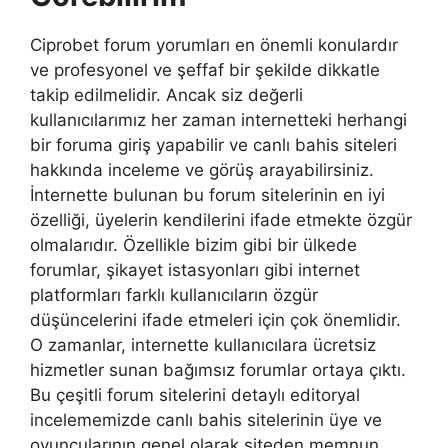
Ciprobet forum yorumları en önemli konulardır
ve profesyonel ve şeffaf bir şekilde dikkatle
takip edilmelidir. Ancak siz değerli
kullanıcılarımız her zaman internetteki herhangi
bir foruma giriş yapabilir ve canlı bahis siteleri
hakkında inceleme ve görüş arayabilirsiniz.
İnternette bulunan bu forum sitelerinin en iyi
özelliği, üyelerin kendilerini ifade etmekte özgür
olmalarıdır. Özellikle bizim gibi bir ülkede
forumlar, şikayet istasyonları gibi internet
platformları farklı kullanıcıların özgür
düşüncelerini ifade etmeleri için çok önemlidir.
O zamanlar, internette kullanıcılara ücretsiz
hizmetler sunan bağımsız forumlar ortaya çıktı.
Bu çeşitli forum sitelerini detaylı editoryal
incelememizde canlı bahis sitelerinin üye ve
oyuncularının genel olarak siteden memnun