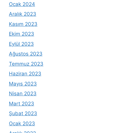
Ocak 2024
Aralık 2023
Kasım 2023
Ekim 2023
Eylül 2023
Ağustos 2023
Temmuz 2023
Haziran 2023
Mayıs 2023
Nisan 2023
Mart 2023
Şubat 2023
Ocak 2023