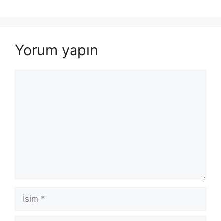
Yorum yapın
Yorum
İsim