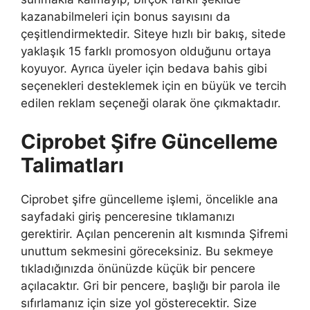
kazanabilmeleri için bonus sayısını da
çeşitlendirmektedir. Siteye hızlı bir bakış, sitede
yaklaşık 15 farklı promosyon olduğunu ortaya
koyuyor. Ayrıca üyeler için bedava bahis gibi
seçenekleri desteklemek için en büyük ve tercih
edilen reklam seçeneği olarak öne çıkmaktadır.
Ciprobet Şifre Güncelleme
Talimatları
Ciprobet şifre güncelleme işlemi, öncelikle ana
sayfadaki giriş penceresine tıklamanızı
gerektirir. Açılan pencerenin alt kısmında Şifremi
unuttum sekmesini göreceksiniz. Bu sekmeye
tıkladığınızda önünüzde küçük bir pencere
açılacaktır. Gri bir pencere, başlığı bir parola ile
sıfırlamanız için size yol gösterecektir. Size