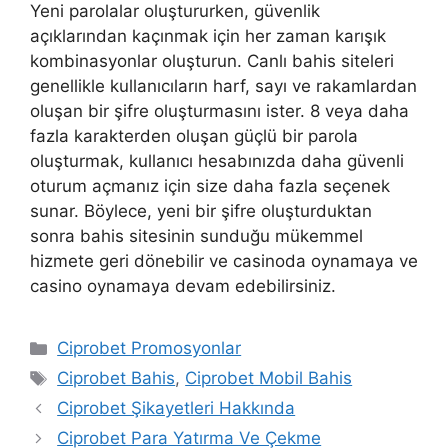
Yeni parolalar oluştururken, güvenlik
açıklarından kaçınmak için her zaman karışık
kombinasyonlar oluşturun. Canlı bahis siteleri
genellikle kullanıcıların harf, sayı ve rakamlardan
oluşan bir şifre oluşturmasını ister. 8 veya daha
fazla karakterden oluşan güçlü bir parola
oluşturmak, kullanıcı hesabınızda daha güvenli
oturum açmanız için size daha fazla seçenek
sunar. Böylece, yeni bir şifre oluşturduktan
sonra bahis sitesinin sunduğu mükemmel
hizmete geri dönebilir ve casinoda oynamaya ve
casino oynamaya devam edebilirsiniz.
Kategoriler
Ciprobet Promosyonlar
Etiketler
Ciprobet Bahis
,
Ciprobet Mobil Bahis
Ciprobet Şikayetleri Hakkında
Ciprobet Para Yatırma Ve Çekme