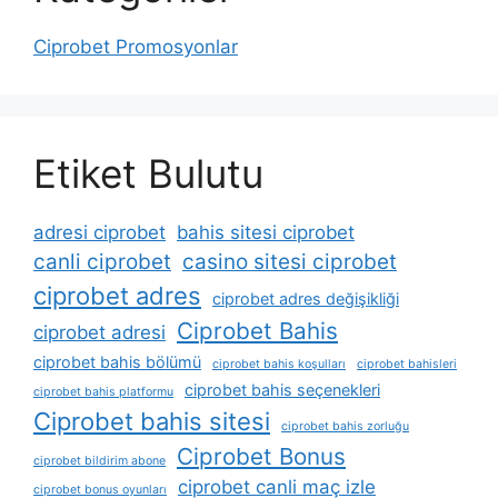
Ciprobet Promosyonlar
Etiket Bulutu
adresi ciprobet
bahis sitesi ciprobet
canli ciprobet
casino sitesi ciprobet
ciprobet adres
ciprobet adres değişikliği
Ciprobet Bahis
ciprobet adresi
ciprobet bahis bölümü
ciprobet bahis koşulları
ciprobet bahisleri
ciprobet bahis seçenekleri
ciprobet bahis platformu
Ciprobet bahis sitesi
ciprobet bahis zorluğu
Ciprobet Bonus
ciprobet bildirim abone
ciprobet canli maç izle
ciprobet bonus oyunları