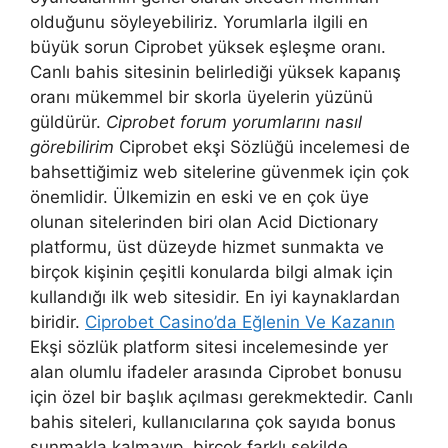
olduğunu söyleyebiliriz. Yorumlarla ilgili en
büyük sorun Ciprobet yüksek eşleşme oranı.
Canlı bahis sitesinin belirlediği yüksek kapanış
oranı mükemmel bir skorla üyelerin yüzünü
güldürür.
Ciprobet forum yorumlarını nasıl
görebilirim
Ciprobet ekşi Sözlüğü incelemesi de
bahsettiğimiz web sitelerine güvenmek için çok
önemlidir. Ülkemizin en eski ve en çok üye
olunan sitelerinden biri olan Acid Dictionary
platformu, üst düzeyde hizmet sunmakta ve
birçok kişinin çeşitli konularda bilgi almak için
kullandığı ilk web sitesidir. En iyi kaynaklardan
biridir.
Ciprobet Casino’da Eğlenin Ve Kazanın
Ekşi sözlük platform sitesi incelemesinde yer
alan olumlu ifadeler arasında Ciprobet bonusu
için özel bir başlık açılması gerekmektedir. Canlı
bahis siteleri, kullanıcılarına çok sayıda bonus
sunmakla kalmayıp, birçok farklı şekilde