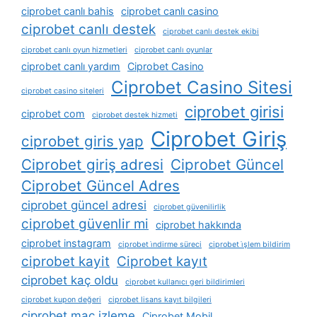
ciprobet canlı bahis
ciprobet canlı casino
ciprobet canlı destek
ciprobet canlı destek ekibi
ciprobet canlı oyun hizmetleri
ciprobet canlı oyunlar
ciprobet canlı yardım
Ciprobet Casino
Ciprobet Casino Sitesi
ciprobet casino siteleri
ciprobet girisi
ciprobet com
ciprobet destek hizmeti
Ciprobet Giriş
ciprobet giris yap
Ciprobet giriş adresi
Ciprobet Güncel
Ciprobet Güncel Adres
ciprobet güncel adresi
ciprobet güvenilirlik
ciprobet güvenlir mi
ciprobet hakkında
ciprobet instagram
ciprobet i̇ndirme süreci
ciprobet i̇şlem bildirim
ciprobet kayit
Ciprobet kayıt
ciprobet kaç oldu
ciprobet kullanıcı geri bildirimleri
ciprobet kupon değeri
ciprobet lisans kayıt bilgileri
ciprobet maç izleme
Ciprobet Mobil