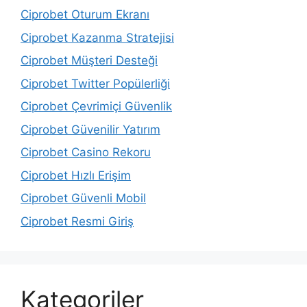
Ciprobet Oturum Ekranı
Ciprobet Kazanma Stratejisi
Ciprobet Müşteri Desteği
Ciprobet Twitter Popülerliği
Ciprobet Çevrimiçi Güvenlik
Ciprobet Güvenilir Yatırım
Ciprobet Casino Rekoru
Ciprobet Hızlı Erişim
Ciprobet Güvenli Mobil
Ciprobet Resmi Giriş
Kategoriler