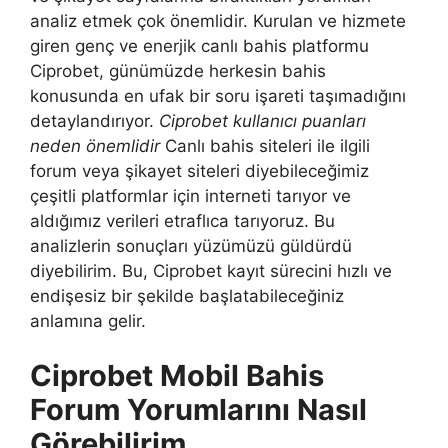
analiz etmek çok önemlidir. Kurulan ve hizmete
giren genç ve enerjik canlı bahis platformu
Ciprobet, günümüzde herkesin bahis
konusunda en ufak bir soru işareti taşımadığını
detaylandırıyor.
Ciprobet kullanıcı puanları
neden önemlidir
Canlı bahis siteleri ile ilgili
forum veya şikayet siteleri diyebileceğimiz
çeşitli platformlar için interneti tarıyor ve
aldığımız verileri etraflıca tarıyoruz. Bu
analizlerin sonuçları yüzümüzü güldürdü
diyebilirim. Bu, Ciprobet kayıt sürecini hızlı ve
endişesiz bir şekilde başlatabileceğiniz
anlamına gelir.
Ciprobet Mobil Bahis
Forum Yorumlarını Nasıl
Görebilirim