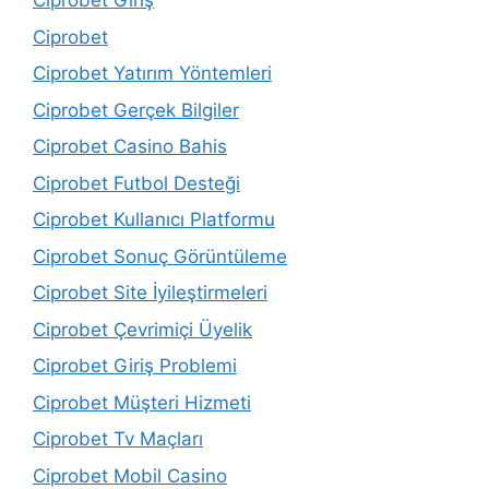
Ciprobet Giriş
Ciprobet
Ciprobet Yatırım Yöntemleri
Ciprobet Gerçek Bilgiler
Ciprobet Casino Bahis
Ciprobet Futbol Desteği
Ciprobet Kullanıcı Platformu
Ciprobet Sonuç Görüntüleme
Ciprobet Site İyileştirmeleri
Ciprobet Çevrimiçi Üyelik
Ciprobet Giriş Problemi
Ciprobet Müşteri Hizmeti
Ciprobet Tv Maçları
Ciprobet Mobil Casino