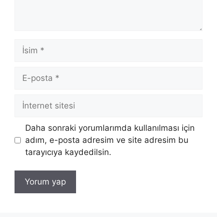
İsim
E-
posta
İnternet
sitesi
Daha sonraki yorumlarımda kullanılması için
adım, e-posta adresim ve site adresim bu
tarayıcıya kaydedilsin.