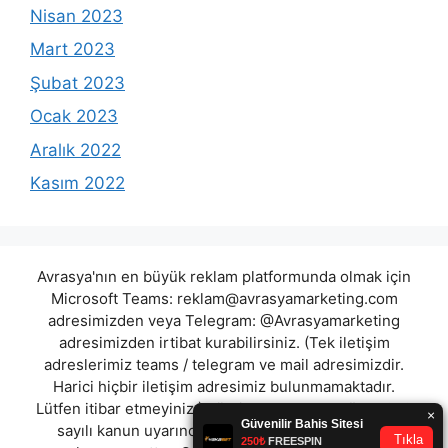
Nisan 2023
Mart 2023
Şubat 2023
Ocak 2023
Aralık 2022
Kasım 2022
Avrasya'nın en büyük reklam platformunda olmak için
Microsoft Teams:
reklam@avrasyamarketing.com
adresimizden veya Telegram: @Avrasyamarketing
adresimizden irtibat kurabilirsiniz. (Tek iletişim
adreslerimiz teams / telegram ve mail adresimizdir.
Harici hiçbir iletişim adresimiz bulunmamaktadır.
Lütfen itibar etmeyiniz.) Türkiye yasalarına göre 7258
sayılı kanun uyarınca yasa dışı bahis oynamanın