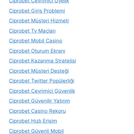
Ciprobet Çevrimiçi Üyelik
Ciprobet Giriş Problemi
Ciprobet Müşteri Hizmeti
Ciprobet Tv Maçları
Ciprobet Mobil Casino
Ciprobet Oturum Ekranı
Ciprobet Kazanma Stratejisi
Ciprobet Müşteri Desteği
Ciprobet Twitter Popülerliği
Ciprobet Çevrimiçi Güvenlik
Ciprobet Güvenilir Yatırım
Ciprobet Casino Rekoru
Ciprobet Hızlı Erişim
Ciprobet Güvenli Mobil