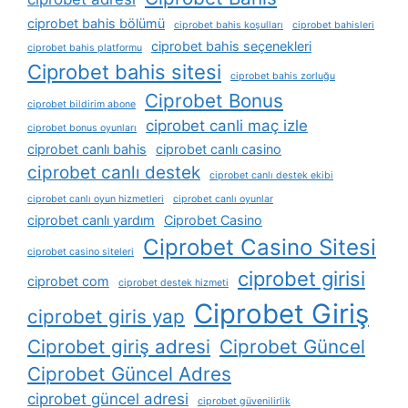
ciprobet bahis bölümü
ciprobet bahis koşulları
ciprobet bahisleri
ciprobet bahis seçenekleri
ciprobet bahis platformu
Ciprobet bahis sitesi
ciprobet bahis zorluğu
Ciprobet Bonus
ciprobet bildirim abone
ciprobet canli maç izle
ciprobet bonus oyunları
ciprobet canlı bahis
ciprobet canlı casino
ciprobet canlı destek
ciprobet canlı destek ekibi
ciprobet canlı oyun hizmetleri
ciprobet canlı oyunlar
ciprobet canlı yardım
Ciprobet Casino
Ciprobet Casino Sitesi
ciprobet casino siteleri
ciprobet girisi
ciprobet com
ciprobet destek hizmeti
Ciprobet Giriş
ciprobet giris yap
Ciprobet giriş adresi
Ciprobet Güncel
Ciprobet Güncel Adres
ciprobet güncel adresi
ciprobet güvenilirlik