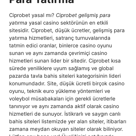
Ciprobet yasal mı?
Ciprobet gelişmiş para
yatırma
yasal casino sektörünün en etkili
sitesidir. Ciprobet, düşük ücretler, gelişmiş para
yatırma hizmetleri, satranç turnuvalarında
tatmin edici oranlar, binlerce casino oyunu
sunan ve aynı zamanda çevrimiçi casino
hizmetleri sunan lider bir sitedir. Ciprobet kısa
sürede yeniliklere uyum sağlamış ve global
pazarda tavla bahis siteleri kategorisinin lideri
konumundadır. Site, düşük ücretli birçok casino
oyunu, teknik euro yükleme yöntemleri ve
voleybol müsabakaları için gerekli ücretlerle
tanınıyor ve aynı zamanda aktif olarak casino
hizmetleri de sunuyor. İstikrarlı ve saygın canlı
bahis siteleri listemizde yer alan siteler, itibarları
zamana meydan okuyan siteler olarak biliniyor.