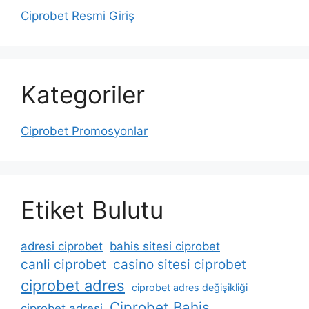
Ciprobet Resmi Giriş
Kategoriler
Ciprobet Promosyonlar
Etiket Bulutu
adresi ciprobet
bahis sitesi ciprobet
canli ciprobet
casino sitesi ciprobet
ciprobet adres
ciprobet adres değişikliği
Ciprobet Bahis
ciprobet adresi