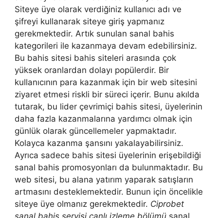
Siteye üye olarak verdiğiniz kullanıcı adı ve
şifreyi kullanarak siteye giriş yapmanız
gerekmektedir. Artık sunulan sanal bahis
kategorileri ile kazanmaya devam edebilirsiniz.
Bu bahis sitesi bahis siteleri arasında çok
yüksek oranlardan dolayı popülerdir. Bir
kullanıcının para kazanmak için bir web sitesini
ziyaret etmesi riskli bir süreci içerir. Bunu akılda
tutarak, bu lider çevrimiçi bahis sitesi, üyelerinin
daha fazla kazanmalarına yardımcı olmak için
günlük olarak güncellemeler yapmaktadır.
Kolayca kazanma şansını yakalayabilirsiniz.
Ayrıca sadece bahis sitesi üyelerinin erişebildiği
sanal bahis promosyonları da bulunmaktadır. Bu
web sitesi, bu alana yatırım yaparak satışların
artmasını desteklemektedir. Bunun için öncelikle
siteye üye olmanız gerekmektedir.
Ciprobet
sanal bahis servisi canlı izleme bölümü
sanal