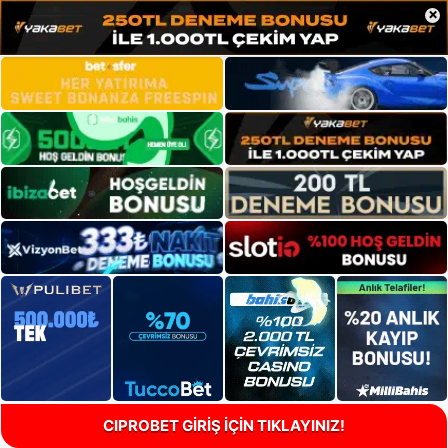
×
CIPROBET GİRİŞ İÇİN TIKLAYINIZ!