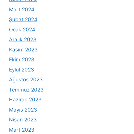
Mart 2024
Şubat 2024
Ocak 2024
Aralık 2023
Kasım 2023
Ekim 2023
Eylül 2023
Ağustos 2023
Temmuz 2023
Haziran 2023
Mayıs 2023
Nisan 2023
Mart 2023