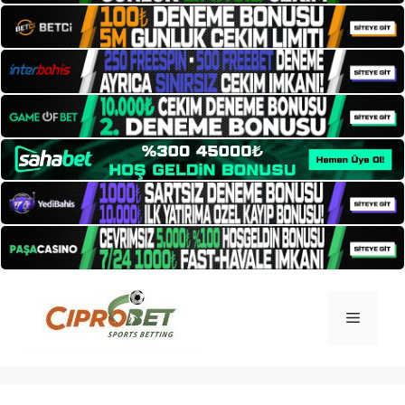
İçeriğe
atla
Menü