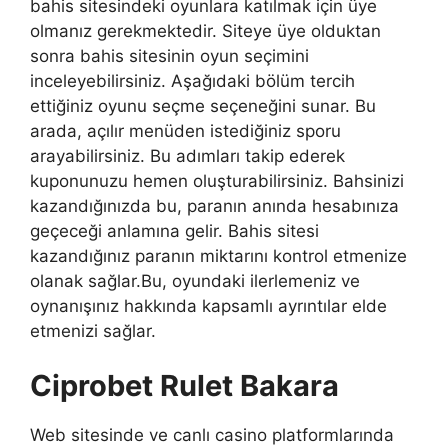
bahis sitesindeki oyunlara katılmak için üye
olmanız gerekmektedir. Siteye üye olduktan
sonra bahis sitesinin oyun seçimini
inceleyebilirsiniz. Aşağıdaki bölüm tercih
ettiğiniz oyunu seçme seçeneğini sunar. Bu
arada, açılır menüden istediğiniz sporu
arayabilirsiniz. Bu adımları takip ederek
kuponunuzu hemen oluşturabilirsiniz. Bahsinizi
kazandığınızda bu, paranın anında hesabınıza
geçeceği anlamına gelir. Bahis sitesi
kazandığınız paranın miktarını kontrol etmenize
olanak sağlar.Bu, oyundaki ilerlemeniz ve
oynanışınız hakkında kapsamlı ayrıntılar elde
etmenizi sağlar.
Ciprobet Rulet Bakara
Web sitesinde ve canlı casino platformlarında