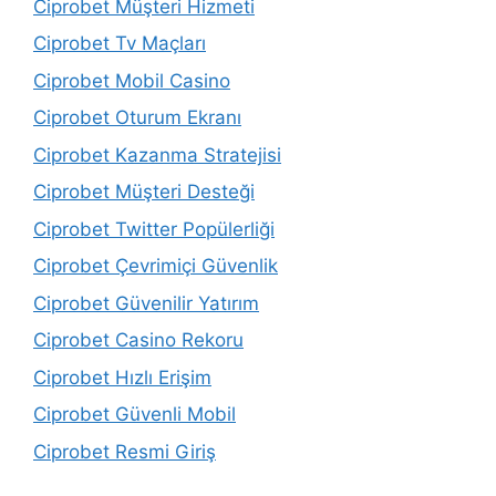
Ciprobet Müşteri Hizmeti
Ciprobet Tv Maçları
Ciprobet Mobil Casino
Ciprobet Oturum Ekranı
Ciprobet Kazanma Stratejisi
Ciprobet Müşteri Desteği
Ciprobet Twitter Popülerliği
Ciprobet Çevrimiçi Güvenlik
Ciprobet Güvenilir Yatırım
Ciprobet Casino Rekoru
Ciprobet Hızlı Erişim
Ciprobet Güvenli Mobil
Ciprobet Resmi Giriş