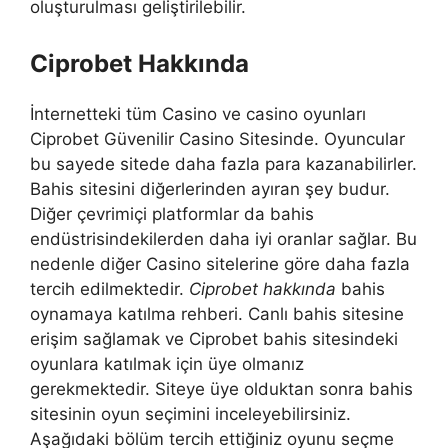
oluşturulması geliştirilebilir.
Ciprobet Hakkında
İnternetteki tüm Casino ve casino oyunları
Ciprobet Güvenilir Casino Sitesinde. Oyuncular
bu sayede sitede daha fazla para kazanabilirler.
Bahis sitesini diğerlerinden ayıran şey budur.
Diğer çevrimiçi platformlar da bahis
endüstrisindekilerden daha iyi oranlar sağlar. Bu
nedenle diğer Casino sitelerine göre daha fazla
tercih edilmektedir.
Ciprobet hakkında
bahis
oynamaya katılma rehberi. Canlı bahis sitesine
erişim sağlamak ve Ciprobet bahis sitesindeki
oyunlara katılmak için üye olmanız
gerekmektedir. Siteye üye olduktan sonra bahis
sitesinin oyun seçimini inceleyebilirsiniz.
Aşağıdaki bölüm tercih ettiğiniz oyunu seçme