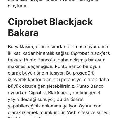
oluşturun.
Ciprobet Blackjack
Bakara
Bu yaklaşım, elinize sıradan bir masa oyununun
iki katı kadar bir aralık sağlar.
Ciprobet blackjack
bakara
Punto Banco’su daha gelişmiş bir oyun
makinesi seçeneğidir. Punto Banco bir oyun
olarak büyük önem taşıyor. Bu prosedürü
izleyerek konfor alanınızı potansiyel olarak daha
büyük ölçüde genişletebilirsiniz. Punto Banco
oynarken Ciprobet Blackjack yönetimi genel
yayın desteği sunuyor, bu da ticaret
yapabileceğiniz anlamına geliyor. Oyunu canlı
olarak izlemek mümkündür. Web sitesi ve süreci