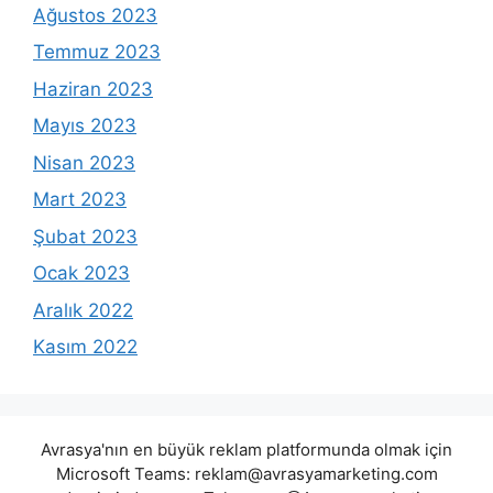
Ağustos 2023
Temmuz 2023
Haziran 2023
Mayıs 2023
Nisan 2023
Mart 2023
Şubat 2023
Ocak 2023
Aralık 2022
Kasım 2022
Avrasya'nın en büyük reklam platformunda olmak için
Microsoft Teams:
reklam@avrasyamarketing.com