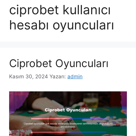
ciprobet kullanıcı
hesabı oyuncuları
Ciprobet Oyuncuları
Kasım 30, 2024
Yazarı:
admin