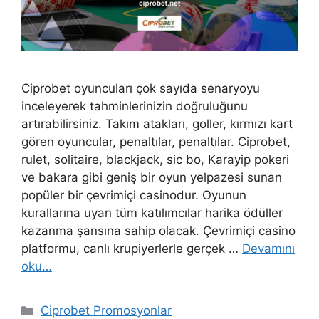
Ciprobet oyuncuları çok sayıda senaryoyu
inceleyerek tahminlerinizin doğruluğunu
artırabilirsiniz. Takım atakları, goller, kırmızı kart
gören oyuncular, penaltılar, penaltılar. Ciprobet,
rulet, solitaire, blackjack, sic bo, Karayip pokeri
ve bakara gibi geniş bir oyun yelpazesi sunan
popüler bir çevrimiçi casinodur. Oyunun
kurallarına uyan tüm katılımcılar harika ödüller
kazanma şansına sahip olacak. Çevrimiçi casino
platformu, canlı krupiyerlerle gerçek …
Devamını
oku…
Kategoriler
Ciprobet Promosyonlar