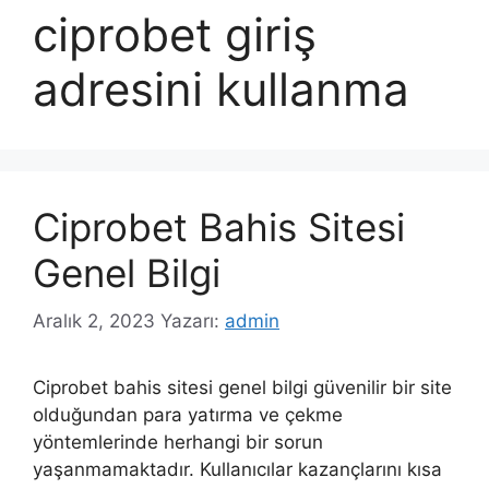
ciprobet giriş
adresini kullanma
Ciprobet Bahis Sitesi
Genel Bilgi
Aralık 2, 2023
Yazarı:
admin
Ciprobet bahis sitesi genel bilgi güvenilir bir site
olduğundan para yatırma ve çekme
yöntemlerinde herhangi bir sorun
yaşanmamaktadır. Kullanıcılar kazançlarını kısa