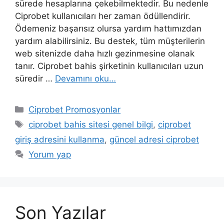
sürede hesaplarına çekebilmektedir. Bu nedenle
Ciprobet kullanıcıları her zaman ödüllendirir.
Ödemeniz başarısız olursa yardım hattımızdan
yardım alabilirsiniz. Bu destek, tüm müşterilerin
web sitenizde daha hızlı gezinmesine olanak
tanır. Ciprobet bahis şirketinin kullanıcıları uzun
süredir …
Devamını oku…
Kategoriler
Ciprobet Promosyonlar
Etiketler
ciprobet bahis sitesi genel bilgi
,
ciprobet
giriş adresini kullanma
,
güncel adresi ciprobet
Yorum yap
Son Yazılar