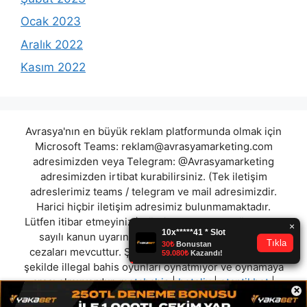
Ocak 2023
Aralık 2022
Kasım 2022
Avrasya'nın en büyük reklam platformunda olmak için
Microsoft Teams:
reklam@avrasyamarketing.com
adresimizden veya Telegram: @Avrasyamarketing
adresimizden irtibat kurabilirsiniz. (Tek iletişim
adreslerimiz teams / telegram ve mail adresimizdir.
Harici hiçbir iletişim adresimiz bulunmamaktadır.
Lütfen itibar etmeyiniz.) Türkiye yasalarına göre 7258
sayılı kanun uyarınca yasa dışı bahis oynamanın
cezaları mevcuttur. Şu an bulunduğunuz site hiç bir
şekilde illegal bahis oyunları oynatmıyor ve oynamaya
aracı olmuyordur.
metabahis
|
betelix
|
otantikbet
|
×
jajawin
|
hiltonbet
|
betplay
|
betroys
|
betzmark