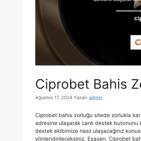
Ciprobet Bahis Z
Ağustos 17, 2024
Yazarı:
admin
Ciprobet bahis zorluğu sitede zorlukla kar
adresine ulaşarak canlı destek butonunu ku
destek ekibimize nasıl ulaşacağınız konus
yönlendirileceksiniz. Esasen, Ciprobet bahis