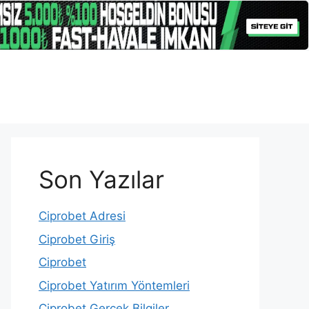
Son Yazılar
Ciprobet Adresi
Ciprobet Giriş
Ciprobet
Ciprobet Yatırım Yöntemleri
Ciprobet Gerçek Bilgiler